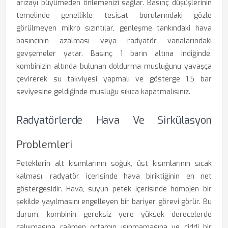
arızayı büyümeden önlemenizi sağlar. Basınç düşüşlerinin
temelinde genellikle tesisat borularındaki gözle
görülmeyen mikro sızıntılar, genleşme tankındaki hava
basıncının azalması veya radyatör vanalarındaki
gevşemeler yatar. Basınç 1 barın altına indiğinde,
kombinizin altında bulunan doldurma musluğunu yavaşça
çevirerek su takviyesi yapmalı ve gösterge 1.5 bar
seviyesine geldiğinde musluğu sıkıca kapatmalısınız.
Radyatörlerde Hava Ve Sirkülasyon
Problemleri
Peteklerin alt kısımlarının soğuk, üst kısımlarının sıcak
kalması, radyatör içerisinde hava biriktiğinin en net
göstergesidir. Hava, suyun petek içerisinde homojen bir
şekilde yayılmasını engelleyen bir bariyer görevi görür. Bu
durum, kombinin gereksiz yere yüksek derecelerde
çalışmasına rağmen ortamın ısınmamasına ve ciddi bir