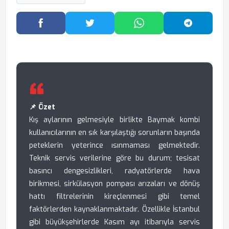
Facebook'ta Paylaş
Twitter'da Paylaş
WhatsApp'ta Paylaş
Telegram
📌 Özet
Kış aylarının gelmesiyle birlikte Baymak kombi
kullanıcılarının en sık karşılaştığı sorunların başında
peteklerin yeterince ısınmaması gelmektedir.
Teknik servis verilerine göre bu durum; tesisat
basıncı dengesizlikleri, radyatörlerde hava
birikmesi, sirkülasyon pompası arızaları ve dönüş
hattı filtrelerinin kireçlenmesi gibi temel
faktörlerden kaynaklanmaktadır. Özellikle İstanbul
gibi büyükşehirlerde Kasım ayı itibarıyla servis