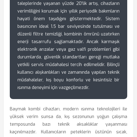
taleplerinde yaşanan yüzde 20’lik artış, cihazların
verimliliğini korumak için yıllık periyodik bakımların
hayati önem taşıdığını göstermektedir. Sistem
basıncının ideal 1.5 bar seviyesinde tutulması ve
düzenli filtre temizliği, kombinin ömrünü uzatırken
enerji tasarrufu sağlamaktadır. Ancak karmaşık
elektronik arızalar veya gaz valfi problemleri gibi
durumlarda, güvenlik standartları gereği mutlaka
yetkili servis müdahalesi tercih edilmelidir. Bilinçli
kullanıcı alışkanlıkları ve zamanında yapılan teknik
müdahaleler, kış boyu konforlu ve kesintisiz bir
ısınma deneyimi için vazgeçilmezdir.
Baymak kombi cihazları, modern ısınma teknolojileri ile
yüksek verim sunsa da, kış sezonunun yoğun çalışma
temposunda bazı teknik aksaklıklar yaşanması
kaçınılmazdır. Kullanıcıların peteklerin üstünün sıcak,