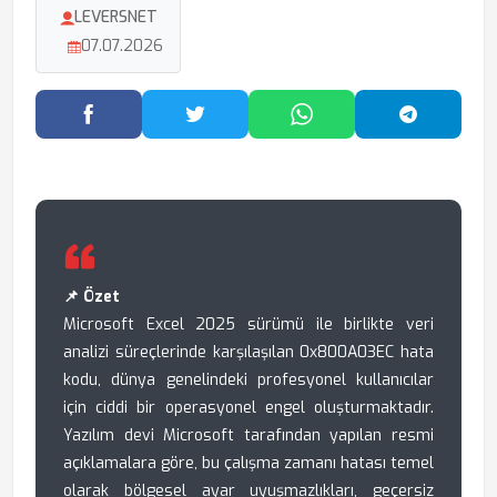
LEVERSNET
07.07.2026
Facebook'ta Paylaş
Twitter'da Paylaş
WhatsApp'ta Paylaş
Telegram
📌 Özet
Microsoft Excel 2025 sürümü ile birlikte veri
analizi süreçlerinde karşılaşılan 0x800A03EC hata
kodu, dünya genelindeki profesyonel kullanıcılar
için ciddi bir operasyonel engel oluşturmaktadır.
Yazılım devi Microsoft tarafından yapılan resmi
açıklamalara göre, bu çalışma zamanı hatası temel
olarak bölgesel ayar uyuşmazlıkları, geçersiz