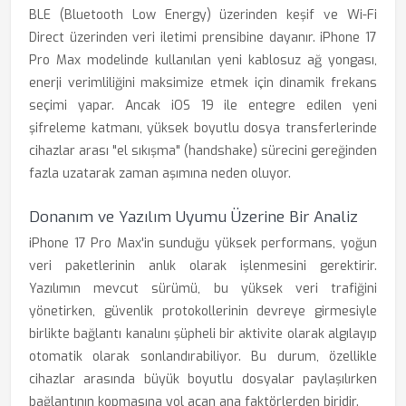
BLE (Bluetooth Low Energy) üzerinden keşif ve Wi-Fi
Direct üzerinden veri iletimi prensibine dayanır. iPhone 17
Pro Max modelinde kullanılan yeni kablosuz ağ yongası,
enerji verimliliğini maksimize etmek için dinamik frekans
seçimi yapar. Ancak iOS 19 ile entegre edilen yeni
şifreleme katmanı, yüksek boyutlu dosya transferlerinde
cihazlar arası "el sıkışma" (handshake) sürecini gereğinden
fazla uzatarak zaman aşımına neden oluyor.
Donanım ve Yazılım Uyumu Üzerine Bir Analiz
iPhone 17 Pro Max'in sunduğu yüksek performans, yoğun
veri paketlerinin anlık olarak işlenmesini gerektirir.
Yazılımın mevcut sürümü, bu yüksek veri trafiğini
yönetirken, güvenlik protokollerinin devreye girmesiyle
birlikte bağlantı kanalını şüpheli bir aktivite olarak algılayıp
otomatik olarak sonlandırabiliyor. Bu durum, özellikle
cihazlar arasında büyük boyutlu dosyalar paylaşılırken
bağlantının kopmasına yol açan ana faktörlerden biridir.