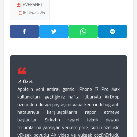
LEVERSNET
18.06.2026
Facebook'ta Paylaş
Twitter'da Paylaş
WhatsApp'ta Paylaş
Telegram
📌 Özet
Apple'ın yeni amiral gemisi iPhone 17 Pro Max
kullanıcıları, geçtiğimiz hafta itibarıyla AirDrop
üzerinden dosya paylaşımı yaparken ciddi bağlantı
hatalarıyla karşılaştıklarını rapor etmeye
başladılar. Şirketin resmi teknik destek
forumlarına yansıyan verilere göre, sorun özellikle
yüksek boyutlu 4K video ve yüksek çözünürlüklü