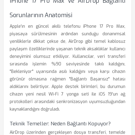
IPhone 17 Pro Max Ve AirDrop Bağlantı
Sorunlarının Anatomisi
Apple'ın en güncel akıllı telefonu iPhone 17 Pro Max,
piyasaya sürülmesinin ardından sunduğu donanımsal
yeniliklerle dikkat çekse de, AirDrop gibi temel kablosuz
paylaşım özelliklerinde yaşanan teknik aksaklıklar kullanıcı
deneyimini olumsuz etkiliyor. Kullanıcılar, veri transferi
sırasında işlemin %90 seviyesinde takılı kaldığını,
"Bekleniyor" uyarısında asılı kaldığını veya karşı cihazın
görünür olmasına rağmen "Bağlantı Başarısız" hatası
aldıklarını belirtiyor. Apple destek birimleri, bu durumun
cihazın yeni nesil Wi-Fi 7 yonga seti ile iOS 19'un ağ
protokolleri arasındaki senkronizasyon uyumsuzluğundan
kaynaklandığını doğruladı.
Teknik Temeller: Neden Bağlantı Kopuyor?
AirDrop üzerinden gerçekleşen dosya transferi, temelde