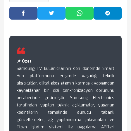
Facebook'ta Paylaş
Twitter'da Paylaş
WhatsApp'ta Paylaş
Telegram
📌 Özet
Samsung TV kullanıcılarının son dönemde Smart
Hub platformuna erişimde yaşadığı teknik
aksaklıklar, dijital ekosistemin karmaşık yapısından
kaynaklanan bir dizi senkronizasyon sorununu
beraberinde getirmiştir. Samsung Electronics
tarafından yapılan teknik açıklamalar, yaşanan
kesintilerin temelinde sunucu tabanlı
güncellemeler, ağ yapılandırma çakışmaları ve
Tizen işletim sistemi ile uygulama API'leri