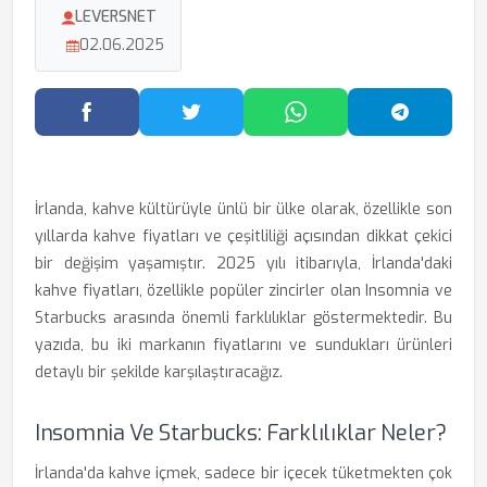
LEVERSNET
02.06.2025
Facebook'ta Paylaş
Twitter'da Paylaş
WhatsApp'ta Paylaş
Telegram
İrlanda, kahve kültürüyle ünlü bir ülke olarak, özellikle son
yıllarda kahve fiyatları ve çeşitliliği açısından dikkat çekici
bir değişim yaşamıştır. 2025 yılı itibarıyla, İrlanda'daki
kahve fiyatları, özellikle popüler zincirler olan Insomnia ve
Starbucks arasında önemli farklılıklar göstermektedir. Bu
yazıda, bu iki markanın fiyatlarını ve sundukları ürünleri
detaylı bir şekilde karşılaştıracağız.
Insomnia Ve Starbucks: Farklılıklar Neler?
İrlanda'da kahve içmek, sadece bir içecek tüketmekten çok