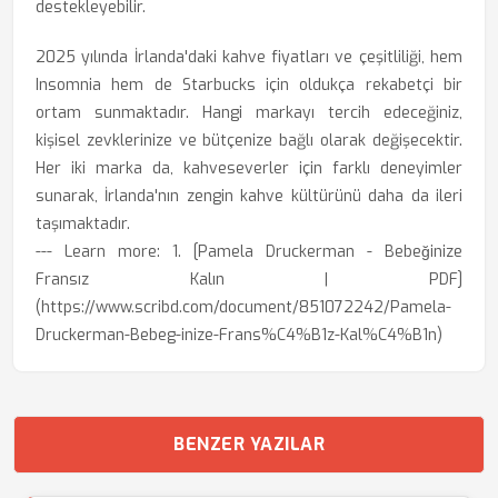
destekleyebilir.
2025 yılında İrlanda'daki kahve fiyatları ve çeşitliliği, hem
Insomnia hem de Starbucks için oldukça rekabetçi bir
ortam sunmaktadır. Hangi markayı tercih edeceğiniz,
kişisel zevklerinize ve bütçenize bağlı olarak değişecektir.
Her iki marka da, kahveseverler için farklı deneyimler
sunarak, İrlanda'nın zengin kahve kültürünü daha da ileri
taşımaktadır.
--- Learn more: 1. [Pamela Druckerman - Bebeğinize
Fransız Kalın | PDF]
(https://www.scribd.com/document/851072242/Pamela-
Druckerman-Bebeg-inize-Frans%C4%B1z-Kal%C4%B1n)
BENZER YAZILAR