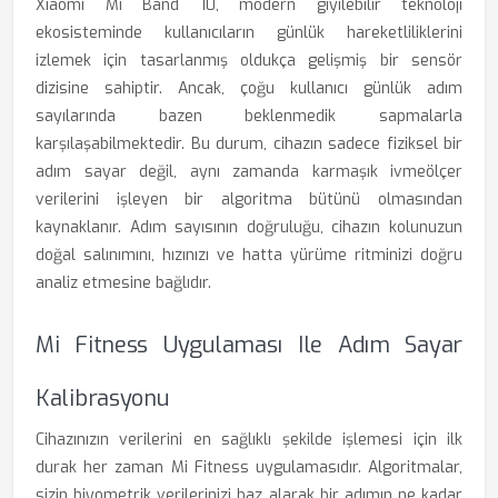
Xiaomi Mi Band 10, modern giyilebilir teknoloji
ekosisteminde kullanıcıların günlük hareketliliklerini
izlemek için tasarlanmış oldukça gelişmiş bir sensör
dizisine sahiptir. Ancak, çoğu kullanıcı günlük adım
sayılarında bazen beklenmedik sapmalarla
karşılaşabilmektedir. Bu durum, cihazın sadece fiziksel bir
adım sayar değil, aynı zamanda karmaşık ivmeölçer
verilerini işleyen bir algoritma bütünü olmasından
kaynaklanır. Adım sayısının doğruluğu, cihazın kolunuzun
doğal salınımını, hızınızı ve hatta yürüme ritminizi doğru
analiz etmesine bağlıdır.
Mi Fitness Uygulaması Ile Adım Sayar
Kalibrasyonu
Cihazınızın verilerini en sağlıklı şekilde işlemesi için ilk
durak her zaman Mi Fitness uygulamasıdır. Algoritmalar,
sizin biyometrik verilerinizi baz alarak bir adımın ne kadar