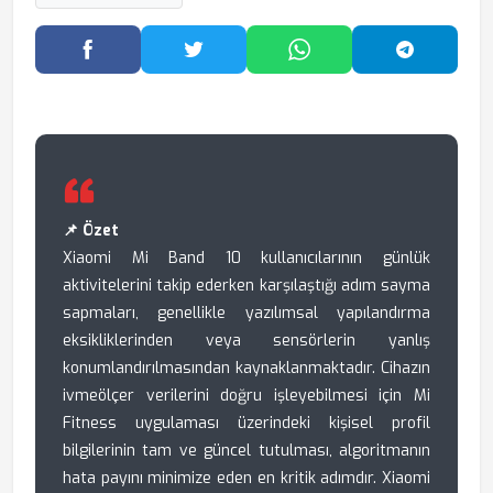
Facebook'ta Paylaş
Twitter'da Paylaş
WhatsApp'ta Paylaş
Telegram
📌 Özet
Xiaomi Mi Band 10 kullanıcılarının günlük
aktivitelerini takip ederken karşılaştığı adım sayma
sapmaları, genellikle yazılımsal yapılandırma
eksikliklerinden veya sensörlerin yanlış
konumlandırılmasından kaynaklanmaktadır. Cihazın
ivmeölçer verilerini doğru işleyebilmesi için Mi
Fitness uygulaması üzerindeki kişisel profil
bilgilerinin tam ve güncel tutulması, algoritmanın
hata payını minimize eden en kritik adımdır. Xiaomi