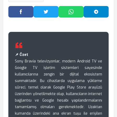
Facebook'ta Paylaş
Twitter'da Paylaş
WhatsApp'ta Paylaş
Telegram
📌 Özet
Sony Bravia televizyonlar, modern Android TV ve
Google TV işletim sistemleri sayesinde
kullanıcılarına zengin bir dijital ekosistem
sunmaktadır. Bu cihazlarda uygulama yükleme
süreci, temel olarak Google Play Store arayüzü
üzerinden yönetilmekte olup, kullanıcıların internet
bağlantısı ve Google hesabı yapılandırmalarını
tamamlamış olmaları gerekmektedir. Uzaktan
kumanda üzerindeki ana ekran tuşu ile erişilen