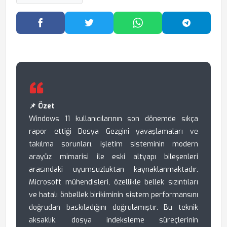
Facebook'ta Paylaş
Twitter'da Paylaş
WhatsApp'ta Paylaş
Telegram
📌 Özet
Windows 11 kullanıcılarının son dönemde sıkça
rapor ettiği Dosya Gezgini yavaşlamaları ve
takılma sorunları, işletim sisteminin modern
arayüz mimarisi ile eski altyapı bileşenleri
arasındaki uyumsuzluktan kaynaklanmaktadır.
Microsoft mühendisleri, özellikle bellek sızıntıları
ve hatalı önbellek birikiminin sistem performansını
doğrudan baskıladığını doğrulamıştır. Bu teknik
aksaklık, dosya indeksleme süreçlerinin