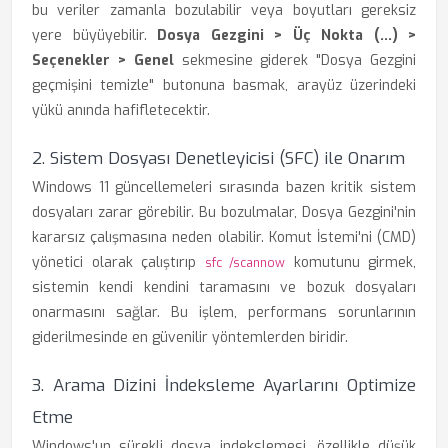
bu veriler zamanla bozulabilir veya boyutları gereksiz
yere büyüyebilir.
Dosya Gezgini > Üç Nokta (...) >
Seçenekler > Genel
sekmesine giderek "Dosya Gezgini
geçmişini temizle" butonuna basmak, arayüz üzerindeki
yükü anında hafifletecektir.
2. Sistem Dosyası Denetleyicisi (SFC) ile Onarım
Windows 11 güncellemeleri sırasında bazen kritik sistem
dosyaları zarar görebilir. Bu bozulmalar, Dosya Gezgini'nin
kararsız çalışmasına neden olabilir. Komut İstemi'ni (CMD)
yönetici olarak çalıştırıp
komutunu girmek,
sfc /scannow
sistemin kendi kendini taramasını ve bozuk dosyaları
onarmasını sağlar. Bu işlem, performans sorunlarının
giderilmesinde en güvenilir yöntemlerden biridir.
3. Arama Dizini İndeksleme Ayarlarını Optimize
Etme
Windows'un sürekli dosya indekslemesi, özellikle düşük