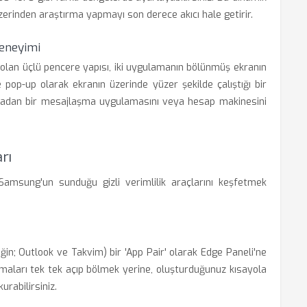
 üzerinden araştırma yapmayı son derece akıcı hale getirir.
Deneyimi
 olan üçlü pencere yapısı, iki uygulamanın bölünmüş ekranın
 pop-up olarak ekranın üzerinde yüzer şekilde çalıştığı bir
zmadan bir mesajlaşma uygulamasını veya hesap makinesini
rı
Samsung'un sunduğu gizli verimlilik araçlarını keşfetmek
ğin; Outlook ve Takvim) bir 'App Pair' olarak Edge Paneli'ne
amaları tek tek açıp bölmek yerine, oluşturduğunuz kısayola
urabilirsiniz.