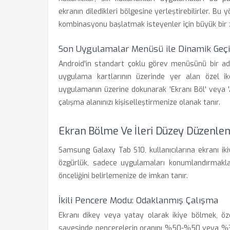
ekranın diledikleri bölgesine yerleştirebilirler. B
kombinasyonu başlatmak isteyenler için büyük bir
Son Uygulamalar Menüsü ile Dinamik Geç
Android'in standart çoklu görev menüsünü bir 
uygulama kartlarının üzerinde yer alan özel ikon
uygulamanın üzerine dokunarak 'Ekranı Böl' veya '
çalışma alanınızı kişiselleştirmenize olanak tanır.
Ekran Bölme Ve İleri Düzey Düzenlem
Samsung Galaxy Tab S10, kullanıcılarına ekranı i
özgürlük, sadece uygulamaları konumlandırmakl
önceliğini belirlemenize de imkan tanır.
İkili Pencere Modu: Odaklanmış Çalışma
Ekranı dikey veya yatay olarak ikiye bölmek, özell
sayesinde pencerelerin oranını %50-%50 veya %30-