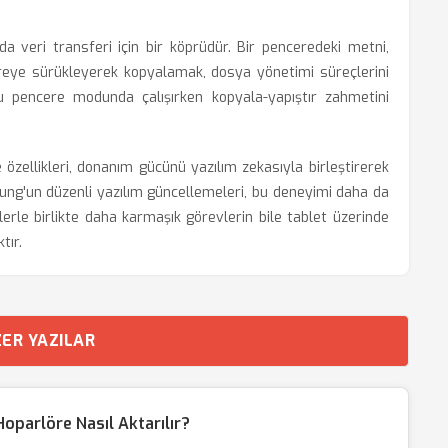
a veri transferi için bir köprüdür. Bir penceredeki metni,
reye sürükleyerek kopyalamak, dosya yönetimi süreçlerini
oklu pencere modunda çalışırken kopyala-yapıştır zahmetini
zellikleri, donanım gücünü yazılım zekasıyla birleştirerek
sung'un düzenli yazılım güncellemeleri, bu deneyimi daha da
erle birlikte daha karmaşık görevlerin bile tablet üzerinde
tır.
ER YAZILAR
oparlöre Nasıl Aktarılır?