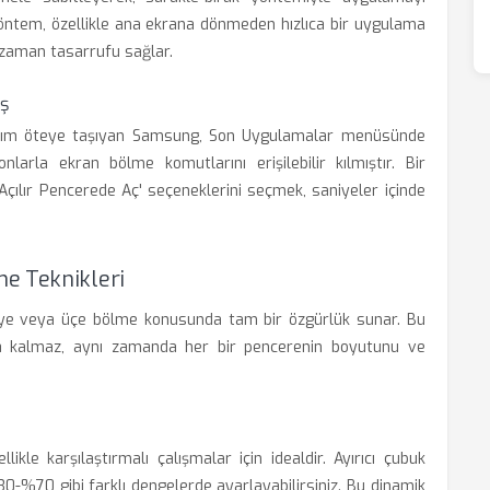
u yöntem, özellikle ana ekrana dönmeden hızlıca bir uygulama
 zaman tasarrufu sağlar.
iş
adım öteye taşıyan Samsung, Son Uygulamalar menüsünde
larla ekran bölme komutlarını erişilebilir kılmıştır. Bir
Açılır Pencerede Aç' seçeneklerini seçmek, saniyeler içinde
e Teknikleri
kiye veya üçe bölme konusunda tam bir özgürlük sunar. Bu
a kalmaz, aynı zamanda her bir pencerenin boyutunu ve
ikle karşılaştırmalı çalışmalar için idealdir. Ayırıcı çubuk
%70 gibi farklı dengelerde ayarlayabilirsiniz. Bu dinamik