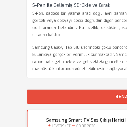
S-Pen ile Gelişmiş Sürükle ve Bırak
S-Pen, sadece bir yazma aracı değil, aynı zamand
görseli veya dosyayı seçip doğrudan diğer pence
ciddi oranda hızlandırır. Bu özellik, özellikle ç
ortadan kaldırır.
Samsung Galaxy Tab S10 üzerindeki çoklu pencere ö
kullanıcıya gerçek bir verimlilik sunmaktadır. Sam
rafine hale getirmekte ve gelecekteki güncellemel
masaüstü konforunda yönetilebilmesini sağlayacak
BENZ
Samsung Smart TV Ses Çıkışı Harici H
LEVERSNET
08.08.2026