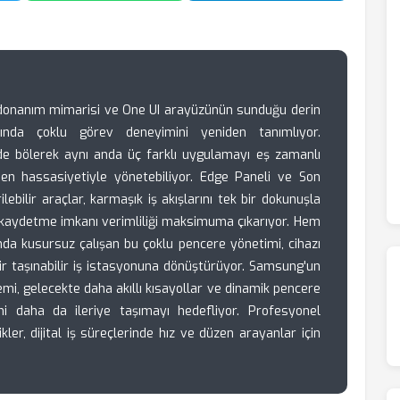
donanım mimarisi ve One UI arayüzünün sunduğu derin
sında çoklu görev deneyimini yeniden tanımlıyor.
kilde bölerek aynı anda üç farklı uygulamayı eş zamanlı
-Pen hassasiyetiyle yönetebiliyor. Edge Paneli ve Son
ebilir araçlar, karmaşık iş akışlarını tek bir dokunuşla
ini kaydetme imkanı verimliliği maksimuma çıkarıyor. Hem
da kusursuz çalışan bu çoklu pencere yönetimi, cihazı
r taşınabilir iş istasyonuna dönüştürüyor. Samsung'un
emi, gelecekte daha akıllı kısayollar ve dinamik pencere
mi daha da ileriye taşımayı hedefliyor. Profesyonel
ikler, dijital iş süreçlerinde hız ve düzen arayanlar için