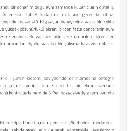
lı bir donanım değil, aynı zamanda kullanıcıların dijital iş
ir. Geleneksel tablet kullanımının ötesine geçen bu cihaz,
ayesinde masaüstü bilgisayar deneyimine yakın bir çoklu
 ve yüksek çözünürlüklü ekranı, birden fazla pencerenin aynı
teklenmiştir. Bu yapı, özellikle içerik üreticileri, öğrenciler
tim aracından ziyade, yaratıcı bir çalışma istasyonu olarak
isi, işletim sistemi seviyesinde derinlemesine entegre
 gidip gelmek yerine, tüm süreci tek bir ekran üzerinde
abanlı kontrollerle hem de S-Pen hassasiyetiyle tam uyumlu
bilen Edge Paneli, çoklu pencere yönetiminin merkezidir.
panele sabitleyerek, sürükle-bırak yöntemiyle uygulamayı