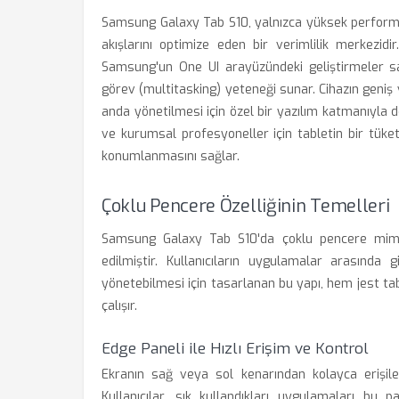
Samsung Galaxy Tab S10, yalnızca yüksek performans
akışlarını optimize eden bir verimlilik merkezid
Samsung'un One UI arayüzündeki geliştirmeler s
görev (multitasking) yeteneği sunar. Cihazın geniş
anda yönetilmesi için özel bir yazılım katmanıyla des
ve kurumsal profesyoneller için tabletin bir tüke
konumlanmasını sağlar.
Çoklu Pencere Özelliğinin Temelleri
Samsung Galaxy Tab S10'da çoklu pencere mimar
edilmiştir. Kullanıcıların uygulamalar arasında
yönetebilmesi için tasarlanan bu yapı, hem jest t
çalışır.
Edge Paneli ile Hızlı Erişim ve Kontrol
Ekranın sağ veya sol kenarından kolayca erişile
Kullanıcılar, sık kullandıkları uygulamaları bu 