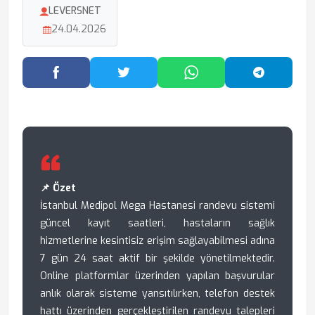
LEVERSNET
24.04.2026
Facebook'ta Paylaş
Twitter'da Paylaş
WhatsApp'ta Paylaş
Telegram
📌 Özet
İstanbul Medipol Mega Hastanesi randevu sistemi
güncel kayıt saatleri, hastaların sağlık
hizmetlerine kesintisiz erişim sağlayabilmesi adına
7 gün 24 saat aktif bir şekilde yönetilmektedir.
Online platformlar üzerinden yapılan başvurular
anlık olarak sisteme yansıtılırken, telefon destek
hattı üzerinden gerçekleştirilen randevu talepleri