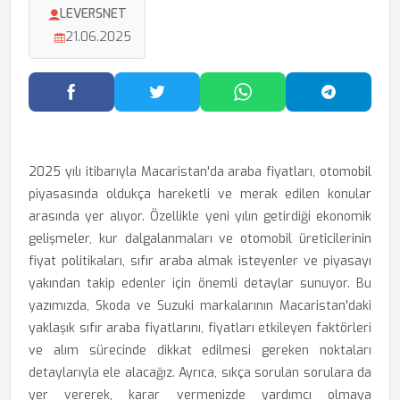
LEVERSNET
21.06.2025
Facebook'ta Paylaş
Twitter'da Paylaş
WhatsApp'ta Paylaş
Telegram
2025 yılı itibarıyla Macaristan'da araba fiyatları, otomobil
piyasasında oldukça hareketli ve merak edilen konular
arasında yer alıyor. Özellikle yeni yılın getirdiği ekonomik
gelişmeler, kur dalgalanmaları ve otomobil üreticilerinin
fiyat politikaları, sıfır araba almak isteyenler ve piyasayı
yakından takip edenler için önemli detaylar sunuyor. Bu
yazımızda, Skoda ve Suzuki markalarının Macaristan'daki
yaklaşık sıfır araba fiyatlarını, fiyatları etkileyen faktörleri
ve alım sürecinde dikkat edilmesi gereken noktaları
detaylarıyla ele alacağız. Ayrıca, sıkça sorulan sorulara da
yer vererek, karar vermenizde yardımcı olmaya