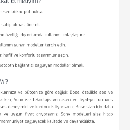
ikkat Etmeliyim?
reken birkaç püf nokta:
 sahip olması önemli.
 özelliği, dış ortamda kullanımı kolaylaştırır.
llanım sunan modeller tercih edin.
r, hafif ve konforlu tasarımlar seçin.
uetooth bağlantısı sağlayan modeller olmalı.
 Mi?
ıklarınıza ve bütçenize göre değişir. Bose, özellikle ses ve
ken, Sony ise teknolojik yenilikleri ve fiyat-performans
 ses deneyimini ve konforu istiyorsanız, Bose sizin için daha
ik ve uygun fiyat arıyorsanız, Sony modelleri size hitap
i memnuniyet sağlayacak kalitede ve dayanıklılıkta.