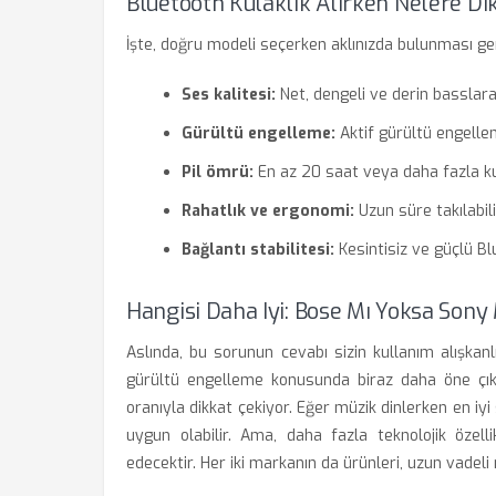
Bluetooth Kulaklık Alırken Nelere D
İşte, doğru modeli seçerken aklınızda bulunması ge
Ses kalitesi:
Net, dengeli ve derin basslara
Gürültü engelleme:
Aktif gürültü engelleme
Pil ömrü:
En az 20 saat veya daha fazla ku
Rahatlık ve ergonomi:
Uzun süre takılabili
Bağlantı stabilitesi:
Kesintisiz ve güçlü Bl
Hangisi Daha Iyi: Bose Mı Yoksa Sony
Aslında, bu sorunun cevabı sizin kullanım alışkanl
gürültü engelleme konusunda biraz daha öne çıkar
oranıyla dikkat çekiyor. Eğer müzik dinlerken en iyi
uygun olabilir. Ama, daha fazla teknolojik özell
edecektir. Her iki markanın da ürünleri, uzun vadel