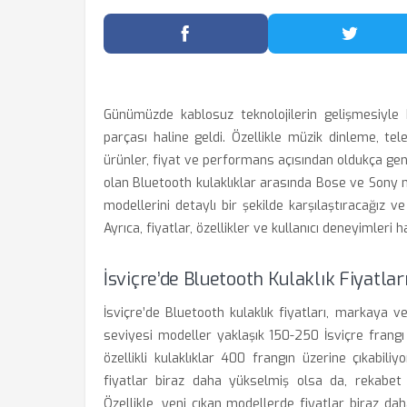
Facebook'ta Paylaş
Twitter
Günümüzde kablosuz teknolojilerin gelişmesiyle b
parçası haline geldi. Özellikle müzik dinleme, t
ürünler, fiyat ve performans açısından oldukça geniş
olan Bluetooth kulaklıklar arasında Bose ve Sony m
modellerini detaylı bir şekilde karşılaştıracağız 
Ayrıca, fiyatlar, özellikler ve kullanıcı deneyimleri
İsviçre’de Bluetooth Kulaklık Fiyatla
İsviçre’de Bluetooth kulaklık fiyatları, markaya ve
seviyesi modeller yaklaşık 150-250 İsviçre frangı
özellikli kulaklıklar 400 frangın üzerine çıkabiliy
fiyatlar biraz daha yükselmiş olsa da, rekabet
Özellikle, yeni çıkan modellerde fiyatlar biraz da