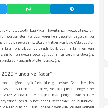
'da Paylaş
WhatsApp'ta Paylaş
Telegram'da Payl
irlikte Bluetooth kulaklıklar hayatımızın vazgeçilmez bir
elefon görüşmeleri ve spor yaparken özgürlük sağlayan bu
 bir yelpazeye sahip. 2025 yılı itibarıyla İsviçre’de popüler
arkaları öne çıkıyor. Bu yazıda, bu iki dev markanın en yeni
ve sizin için en uygun seçeneği bulmanıza yardımcı olacağız.
 hakkında da kapsamlı bilgiler sunacağız.
rı 2025 Yılında Ne Kadar?
 modele göre büyük farklılıklar gösteriyor. Genellikle giriş
 arasında satılırken, üst düzey ve aktif gürültü engelleme
or. 2025 yılında ise teknolojinin hızla gelişmesiyle birlikte
 sayesinde çeşitli bütçe dostu seçenekler de bulunuyor.
ha yüksek olsa da, uzun vadede dayanıklılık ve ses kalitesi