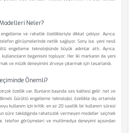
 Modelleri Neler?
engelleme ve rahatlık özellikleriyle dikkat çekiyor. Ayrıca,
telefon görüşmelerinde netlik sağlıyor. Sony ise, yeni nesil
ültü engelleme teknolojisinde büyük adımlar attı. Ayrıca,
 kullanıcıların beğenisini topluyor. Her iki markanın da yeni
ırmak ve müzik deneyimini zirveye çıkarmak için tasarlandı.
 Seçiminde Önemli?
irçok özellik var. Bunların başında ses kalitesi gelir; net ve
lmeli. Gürültü engelleme teknolojisi, özellikle dış ortamda
yu kullanım için kritik; en az 20 saatlik bir kullanım süresi
uzun süre takıldığında rahatsızlık vermeyen modeller seçmek
si de, telefon görüşmeleri ve multimedya deneyimi açısından