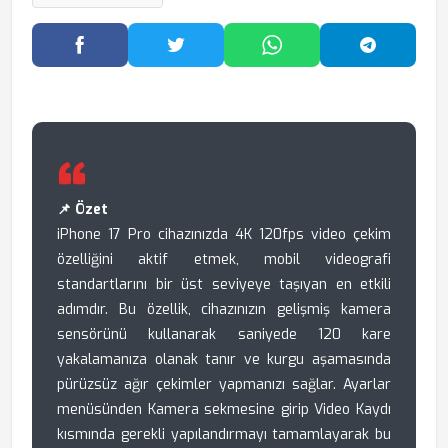
Facebook'ta Paylaş
Twitter'da Paylaş
WhatsApp'ta Paylaş
Telegram
📌 Özet
iPhone 17 Pro cihazınızda 4K 120fps video çekim
özelliğini aktif etmek, mobil videografi
standartlarını bir üst seviyeye taşıyan en etkili
adımdır. Bu özellik, cihazınızın gelişmiş kamera
sensörünü kullanarak saniyede 120 kare
yakalamanıza olanak tanır ve kurgu aşamasında
pürüzsüz ağır çekimler yapmanızı sağlar. Ayarlar
menüsünden Kamera sekmesine girip Video Kaydı
kısmında gerekli yapılandırmayı tamamlayarak bu