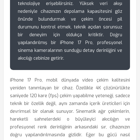
teknolojiye erişebilirsiniz. Yüksek veri akışı
nedeniyle cihazınızın depolama kapasitesini göz
önünde bulundurmak ve çekim öncesi pil
durumunu kontrol etmek, teknik açıdan sorunsuz
bir deneyim için oldukça kritiktir. Doğru
yapılandırılmış bir iPhone 17 Pro, profesyonel
sinema kameralarının sunduğu detay derinliğini ve
akıcılığı cebinize getirir.
iPhone 17 Pro, mobil dünyada video çekim kalitesini
yeniden tanımlayan bir cihaz. Özellikle 4K çözünürlükte
saniyede 120 kare (fps) çekim yapabilme yeteneği, sadece
teknik bir özellik değil, aynı zamanda içerik üreticileri için
devrimsel bir olanak sunuyor. Sinematik ağır çekimlerin,
hareketli sahnelerdeki o büyüleyici akıcılığın ve
profesyonel renk derinliğinin arkasındaki sır, cihazınızın
doğru yapılandırılmasında gizlidir. Eğer bu gücü nasıl