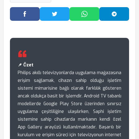
Facebook'ta Paylaş
Twitter'da Paylaş
WhatsApp'ta Paylaş
Telegram
📌 Özet
Philips akıllı televizyonlarda uygulama mağazasına
erişim sağlamak, cihazın sahip olduğu işletim
sistemi mimarisine bağlı olarak farklılık gösteren
ancak oldukça basit bir işlemdir. Android TV tabanlı
modellerde Google Play Store üzerinden sınırsız
uygulama çeşitliliğine ulaşılırken, Saphi işletim
sistemine sahip cihazlarda markanın kendi özel
App Gallery arayüzü kullanılmaktadır. Başarılı bir
kurulum ve erişim süreci için televizyonun internet