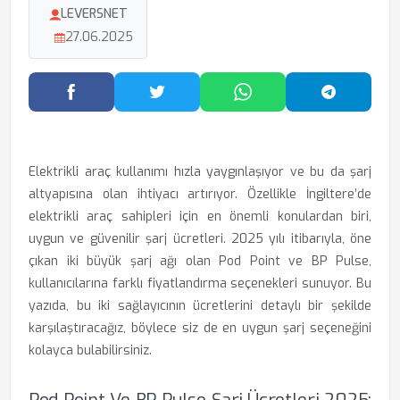
LEVERSNET
27.06.2025
Facebook'ta Paylaş
Twitter'da Paylaş
WhatsApp'ta Paylaş
Telegram
Elektrikli araç kullanımı hızla yaygınlaşıyor ve bu da şarj
altyapısına olan ihtiyacı artırıyor. Özellikle İngiltere’de
elektrikli araç sahipleri için en önemli konulardan biri,
uygun ve güvenilir şarj ücretleri. 2025 yılı itibarıyla, öne
çıkan iki büyük şarj ağı olan Pod Point ve BP Pulse,
kullanıcılarına farklı fiyatlandırma seçenekleri sunuyor. Bu
yazıda, bu iki sağlayıcının ücretlerini detaylı bir şekilde
karşılaştıracağız, böylece siz de en uygun şarj seçeneğini
kolayca bulabilirsiniz.