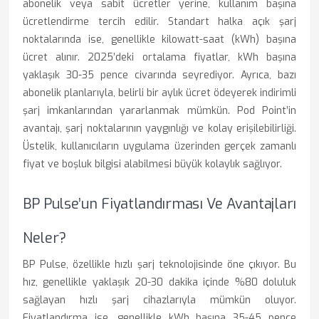
abonelik veya sabit ücretler yerine, kullanım başına
ücretlendirme tercih edilir. Standart halka açık şarj
noktalarında ise, genellikle kilowatt-saat (kWh) başına
ücret alınır. 2025’deki ortalama fiyatlar, kWh başına
yaklaşık 30-35 pence civarında seyrediyor. Ayrıca, bazı
abonelik planlarıyla, belirli bir aylık ücret ödeyerek indirimli
şarj imkanlarından yararlanmak mümkün. Pod Point’in
avantajı, şarj noktalarının yaygınlığı ve kolay erişilebilirliği.
Üstelik, kullanıcıların uygulama üzerinden gerçek zamanlı
fiyat ve boşluk bilgisi alabilmesi büyük kolaylık sağlıyor.
BP Pulse’un Fiyatlandırması Ve Avantajları
Neler?
BP Pulse, özellikle hızlı şarj teknolojisinde öne çıkıyor. Bu
hız, genellikle yaklaşık 20-30 dakika içinde %80 doluluk
sağlayan hızlı şarj cihazlarıyla mümkün oluyor.
Fiyatlandırma ise, genellikle kWh başına 35-45 pence