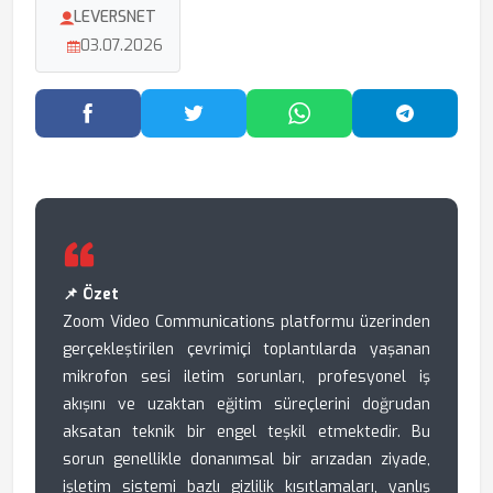
LEVERSNET
03.07.2026
Facebook'ta Paylaş
Twitter'da Paylaş
WhatsApp'ta Paylaş
Telegram
📌 Özet
Zoom Video Communications platformu üzerinden
gerçekleştirilen çevrimiçi toplantılarda yaşanan
mikrofon sesi iletim sorunları, profesyonel iş
akışını ve uzaktan eğitim süreçlerini doğrudan
aksatan teknik bir engel teşkil etmektedir. Bu
sorun genellikle donanımsal bir arızadan ziyade,
işletim sistemi bazlı gizlilik kısıtlamaları, yanlış