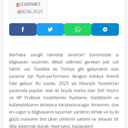
LEVERSNET
30.06.2025
Facebook'ta Paylaş
Twitter'da Paylaş
WhatsApp'ta Paylaş
Telegram
Merhaba sevgili teknoloji severler! Günümüzde iş
bilgisayarı seçerken dikkat edilmesi gereken pek çok
faktör var. Özellikle de Türkiye gibi gelişmekte olan
pazarlar için fiyat-performans dengesi oldukça önemli
hale geliyor. Bu yazıda, 2025 yılı itibariyle Yunanistan
pazarında popüler olan iki büyük marka olan Dell Vostro
ve HP ProBook modellerinin fiyatlarını, özelliklerini ve
kullanışlılıklarını detaylıca karşılaştıracağız. Amacımız, size
en uygun iş bilgisayarını seçerken yardımcı olmak ve bu iki
güçlü markanın öne çıkan yönlerini samimi ve anlaşılır bir
dille anlatmak olacak. Hazırsanız, başlayalım!