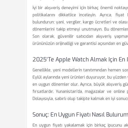
İyi bir alışveriş deneyimi için birkaç önemli nokt
politikalarını dikkatlice inceleyin. Ayrıca, fi
bulundurun; yani, vergiler, kargo ücretleri ve ola
dönemlerini takip etmeyi unutmayın. Bu dönemlerd
Son olarak, güvenilir satıcıdan alışveriş yapma
ürününüzün orijinalliği ve garantisi açısından en güv
2025’te Apple Watch Almak Için En 
Genellikle, yeni modellerin tanıtımından hemen sonr
Eylül aylarında yeni ürünleri duyuruyor, bu yüzden 
en uygun dönemler olur. Ayrıca, büyük alışveriş g
fırsatlardır. Yunanistan’da, mağazalar ve online
Dolayısıyla, sabırlı olup takipte kalmak en iyi sonuc
Sonuç: En Uygun Fiyatı Nasıl Buluru
En uygun fiyatı yakalamak için birkaç ipucunu aklını