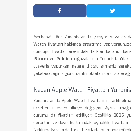
Facebook'ta Paylaş
Twitter
Merhaba! Eğer Yunanistan'da yaşıyor veya orad
Watch fiyatları hakkında araştırma yapıyorsunuzdur
sunduğu fiyatlar arasındaki farklar kafanızı karı
iStorm
ve
Public
mağazalarının Yunanistan'daki A
alışveriş yaparken nelere dikkat etmeniz gerekt
yakalayacağınız gibi önemli noktaları da ele alacağı
Neden Apple Watch Fiyatları Yunanist
Yunanistan'da Apple Watch fiyatlarının farklı olmas
ücretleri ülkeden ülkeye değişiyor. Ayrıca, mağ
durumu da fiyatları etkiliyor. Özellikle 2025 yı
sorunları ve döviz kurlarındaki oynaklık, fiyatlar
farklı mağazalarda farklı fiyatlarla bulmanız mümkü