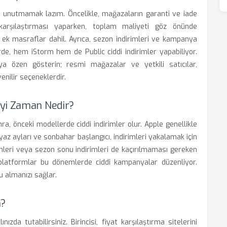
ayı unutmamak lazım. Öncelikle, mağazaların garanti ve iade
yat karşılaştırması yaparken, toplam maliyeti göz önünde
sı ek masraflar dahil. Ayrıca, sezon indirimleri ve kampanya
e, hem iStorm hem de Public ciddi indirimler yapabiliyor.
ya özen gösterin; resmi mağazalar ve yetkili satıcılar,
enilir seçeneklerdir.
Iyi Zaman Nedir?
a, önceki modellerde ciddi indirimler olur. Apple genellikle
yaz ayları ve sonbahar başlangıcı, indirimleri yakalamak için
ünleri veya sezon sonu indirimleri de kaçırılmaması gereken
 platformlar bu dönemlerde ciddi kampanyalar düzenliyor.
u almanızı sağlar.
m?
zda tutabilirsiniz. Birincisi, fiyat karşılaştırma sitelerini