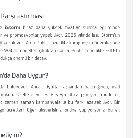
 Karşılaştırması
kle
iStorm
biraz daha yüksek fiyatlar sunma eğiliminde
ve promosyonlar yapabiliyor. 2025 yılında ise, iStorm’un
iği görülüyor. Ama Public, özellikle kampanya dönemlerinde
le Watch modelleri çıktıktan sonra, Public genellikle %10-15
ldukça önemli bir detay.
n'da Daha Uygun?
a bulunuyor. Ancak fiyatlar açısından bakıldığında, eski
mkün. Özellikle Series 8 veya Ultra gibi yeni modeller,
lic zaman zaman kampanyalarla bu farkı azaltabiliyor. Bir
o ücretleri. Eğer alışverişinizi online yapıyorsanız, bu ek
.
meliyim?