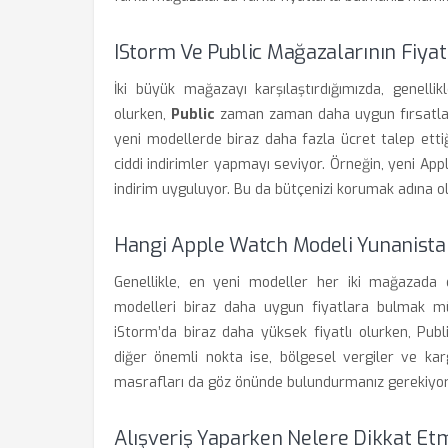
IStorm Ve Public Mağazalarının Fiyat
İki büyük mağazayı karşılaştırdığımızda, genelli
olurken,
Public
zaman zaman daha uygun fırsatlar 
yeni modellerde biraz daha fazla ücret talep ett
ciddi indirimler yapmayı seviyor. Örneğin, yeni App
indirim uyguluyor. Bu da bütçenizi korumak adına o
Hangi Apple Watch Modeli Yunanista
Genellikle, en yeni modeller her iki mağazada d
modelleri biraz daha uygun fiyatlara bulmak mü
iStorm’da biraz daha yüksek fiyatlı olurken, Pub
diğer önemli nokta ise, bölgesel vergiler ve karg
masrafları da göz önünde bulundurmanız gerekiyor
Alışveriş Yaparken Nelere Dikkat Et