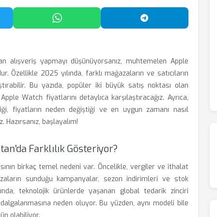
'da Paylaş
WhatsApp'ta Paylaş
Telegram'da Payl
an alışveriş yapmayı düşünüyorsanız, muhtemelen Apple
. Özellikle 2025 yılında, farklı mağazaların ve satıcıların
ştırabilir. Bu yazıda, popüler iki büyük satış noktası olan
pple Watch fiyatlarını detaylıca karşılaştıracağız. Ayrıca,
iği, fiyatların neden değiştiği ve en uygun zamanı nasıl
z. Hazırsanız, başlayalım!
an'da Farklılık Gösteriyor?
ının birkaç temel nedeni var. Öncelikle, vergiler ve ithalat
azaların sunduğu kampanyalar, sezon indirimleri ve stok
lında, teknolojik ürünlerde yaşanan global tedarik zinciri
ın dalgalanmasına neden oluyor. Bu yüzden, aynı modeli bile
n olabiliyor.