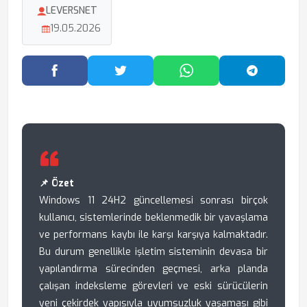
LEVERSNET
19.05.2026
Facebook'ta Paylaş
Twitter'da Paylaş
WhatsApp'ta Paylaş
Telegram
📌 Özet
Windows 11 24H2 güncellemesi sonrası birçok
kullanıcı, sistemlerinde beklenmedik bir yavaşlama
ve performans kaybı ile karşı karşıya kalmaktadır.
Bu durum genellikle işletim sisteminin devasa bir
yapılandırma sürecinden geçmesi, arka planda
çalışan indeksleme görevleri ve eski sürücülerin
yeni çekirdek yapısıyla uyumsuzluk yaşaması gibi