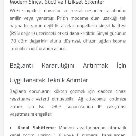
Modem Sinyal Gücü ve Fiziksel Etkenler
Wi-Fi sinyalleri, duvarlar ve metal nesneler tarafından
emilir veya yansıtılır. Prizin modeme olan uzaklığı tek
başına bir sorun değildir; aradaki engellerin sinyal kalitesi
(RSSI değeri) üzerindeki etkisi daha kritiktir. Sinyal gücünün
-70 dBm değerinin altına düşmesi, cihazın ağdan kopma
ihtimalini ciddi oranda artırır.
Bağlantı Kararlılığını Artırmak İçin
Uygulanacak Teknik Adımlar
Bağlantı sorunlarını kökten çözmek için sadece cihazı
resetlemek yeterli olmayabilir. Ağ altyapınızı optimize
etmek için Bu, DHCP sunucusunun IP çakışması
yaşatmasını engeller.
Kanal Sabitleme:
Modem ayarlarınızdan otomatik
kanal seçimi yerine; 1, 6 veya 11 numaralı kanallardan,