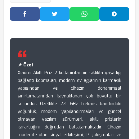
Facebook'ta Paylaş
Twitter'da Paylaş
WhatsApp'ta Paylaş
Telegram
📌 Özet
Xiaomi Akıllı Priz 2 kullanıcılarının sıklıkla yaşadığı
bağlantı kopmaları, modern ev ağlarının karmaşık
yapısından ve cihazın donanımsal
sınırlamalarından kaynaklanan çok boyutlu bir
sorundur. Özellikle 2.4 GHz frekans bandındaki
yoğunluk, modem yapılandırmaları ve güncel
olmayan yazılım sürümleri, akıllı prizlerin
kararlılığını doğrudan baltalamaktadır. Cihazın
modemle olan sinyal etkileşimi, IP çakışmaları ve