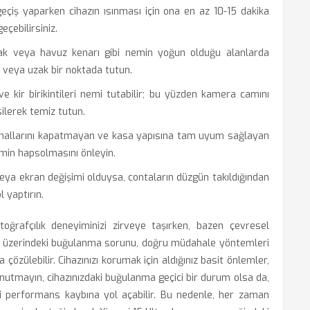
çiş yaparken cihazın ısınması için ona en az 10-15 dakika
çebilirsiniz.
k veya havuz kenarı gibi nemin yoğun olduğu alanlarda
veya uzak bir noktada tutun.
 kir birikintileri nemi tutabilir; bu yüzden kamera camını
silerek temiz tutun.
nallarını kapatmayan ve kasa yapısına tam uyum sağlayan
 nemin hapsolmasını önleyin.
eya ekran değişimi olduysa, contaların düzgün takıldığından
 yaptırın.
oğrafçılık deneyiminizi zirveye taşırken, bazen çevresel
cek üzerindeki buğulanma sorunu, doğru müdahale yöntemleri
la çözülebilir. Cihazınızı korumak için aldığınız basit önlemler,
Unutmayın, cihazınızdaki buğulanma geçici bir durum olsa da,
 performans kaybına yol açabilir. Bu nedenle, her zaman