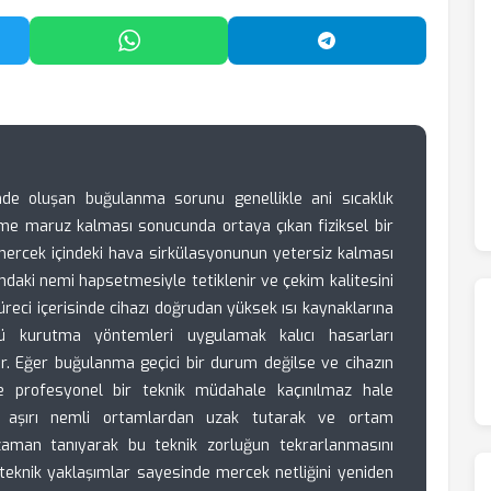
'da Paylaş
WhatsApp'ta Paylaş
Telegram'da Payl
de oluşan buğulanma sorunu genellikle ani sıcaklık
eme maruz kalması sonucunda ortaya çıkan fiziksel bir
mercek içindeki hava sirkülasyonunun yetersiz kalması
mdaki nemi hapsetmesiyle tetiklenir ve çekim kalitesini
eci içerisinde cihazı doğrudan yüksek ısı kaynaklarına
ü kurutma yöntemleri uygulamak kalıcı hasarları
r. Eğer buğulanma geçici bir durum değilse ve cihazın
yse profesyonel bir teknik müdahale kaçınılmaz hale
arını aşırı nemli ortamlardan uzak tutarak ve ortam
zaman tanıyarak bu teknik zorluğun tekrarlanmasını
 teknik yaklaşımlar sayesinde mercek netliğini yeniden