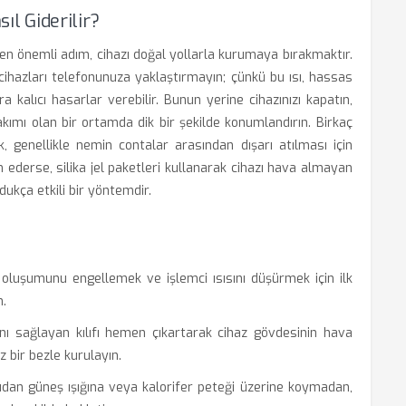
l Giderilir?
en önemli adım, cihazı doğal yollarla kurumaya bırakmaktır.
cihazları telefonunuza yaklaştırmayın; çünkü bu ısı, hassas
a kalıcı hasarlar verebilir. Bunun yerine cihazınızı kapatın,
akımı olan bir ortamda dik bir şekilde konumlandırın. Birkaç
genellikle nemin contalar arasından dışarı atılması için
ederse, silika jel paketleri kullanarak cihazı hava almayan
ukça etkili bir yöntemdir.
 oluşumunu engellemek ve işlemci ısısını düşürmek için ilk
.
 sağlayan kılıfı hemen çıkartarak cihaz gövdesinin hava
 bir bezle kurulayın.
an güneş ışığına veya kalorifer peteği üzerine koymadan,