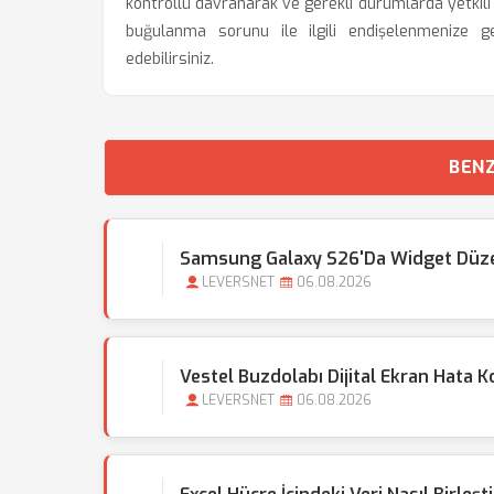
kontrollü davranarak ve gerekli durumlarda yetkil
buğulanma sorunu ile ilgili endişelenmeniz
edebilirsiniz.
BENZ
Samsung Galaxy S26'da Widget Düzen
LEVERSNET
06.08.2026
Vestel Buzdolabı Dijital Ekran Hata Ko
LEVERSNET
06.08.2026