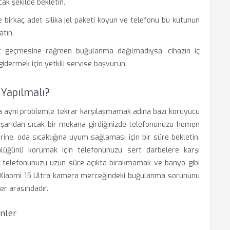
cak şekilde bekletin.
e birkaç adet silika jel paketi koyun ve telefonu bu kutunun
atın.
geçmesine rağmen buğulanma dağılmadıysa, cihazın iç
idermek için yetkili servise başvurun.
Yapılmalı?
 aynı problemle tekrar karşılaşmamak adına bazı koruyucu
 dışarıdan sıcak bir mekana girdiğinizde telefonunuzu hemen
ine, oda sıcaklığına uyum sağlaması için bir süre bekletin.
tünlüğünü korumak için telefonunuzu sert darbelere karşı
arda telefonunuzu uzun süre açıkta bırakmamak ve banyo gibi
, Xiaomi 15 Ultra kamera merceğindeki buğulanma sorununu
er arasındadır.
nler