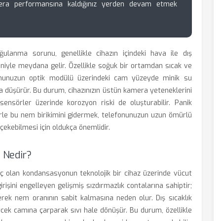
ra performansına kaldığınız yerden devam etmek
lanma sorunu, genellikle cihazın içindeki hava ile dış
eniyle meydana gelir. Özellikle soğuk bir ortamdan sıcak ve
efonunuzun optik modülü üzerindeki cam yüzeyde minik su
nda düşürür. Bu durum, cihazınızın üstün kamera yeteneklerini
sensörler üzerinde korozyon riski de oluşturabilir. Panik
le bu nem birikimini gidermek, telefonunuzun uzun ömürlü
çekebilmesi için oldukça önemlidir.
 Nedir?
ç olan kondansasyonun teknolojik bir cihaz üzerinde vücut
rişini engelleyen gelişmiş sızdırmazlık contalarına sahiptir;
rek nem oranının sabit kalmasına neden olur. Dış sıcaklık
cek camına çarparak sıvı hale dönüşür. Bu durum, özellikle