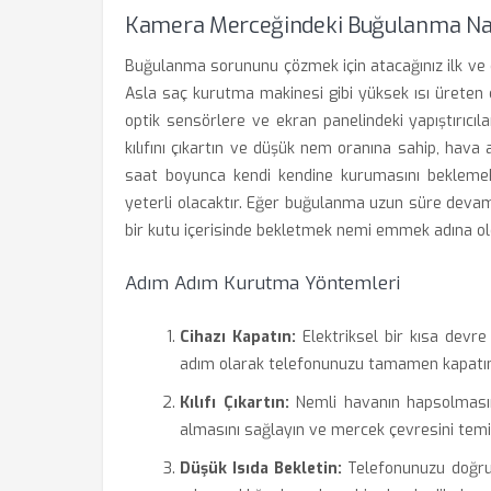
Kamera Merceğindeki Buğulanma Nası
Buğulanma sorununu çözmek için atacağınız ilk ve 
Asla saç kurutma makinesi gibi yüksek ısı üreten 
optik sensörlere ve ekran panelindeki yapıştırıcılar
kılıfını çıkartın ve düşük nem oranına sahip, hava 
saat boyunca kendi kendine kurumasını beklemek, 
yeterli olacaktır. Eğer buğulanma uzun süre devam 
bir kutu içerisinde bekletmek nemi emmek adına old
Adım Adım Kurutma Yöntemleri
Cihazı Kapatın:
Elektriksel bir kısa devre
adım olarak telefonunuzu tamamen kapatın
Kılıfı Çıkartın:
Nemli havanın hapsolmasını
almasını sağlayın ve mercek çevresini temiz
Düşük Isıda Bekletin:
Telefonunuzu doğrud