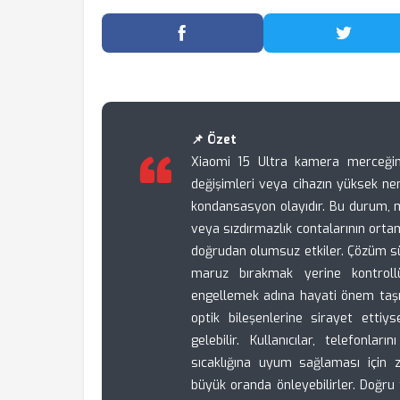
Facebook'ta Paylaş
Twitter
📌 Özet
Xiaomi 15 Ultra kamera merceğin
değişimleri veya cihazın yüksek n
kondansasyon olayıdır. Bu durum, 
veya sızdırmazlık contalarının orta
doğrudan olumsuz etkiler. Çözüm sür
maruz bırakmak yerine kontroll
engellemek adına hayati önem taşı
optik bileşenlerine sirayet etti
gelebilir. Kullanıcılar, telefonl
sıcaklığına uyum sağlaması için 
büyük oranda önleyebilirler. Doğru