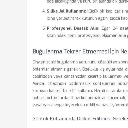
oda sıcaklığında ve kuru bir alanda dik dura
Silika Jel Kullanımı:
Küçük bir kap içerisin
içine yerleştirerek kutunun ağzını sıkıca kap
Profesyonel Destek Alın:
Eğer 24 saat 
kısmındaki nemi profesyonel ekipmanlarla g
Buğulanma Tekrar Etmemesi İçin Ne 
Cihazınızdaki buğulanma sorununu çözdükten sonra
önlemler almanız gerekir. Özellikle kış aylarında
cebinizden veya çantanızdan çıkartıp kullanmak yer
Ayrıca, cihazınızın sızdırmazlık contalarının bü
koruyan kaliteli bir kılıf kullanın. Nemli ortaml
buharlı ortamlarda cihazı kullanmaktan kaçınmak
yaşamanızı engelleyecek en etkili ve basit yönteml
Günlük Kullanımda Dikkat Edilmesi Gereke