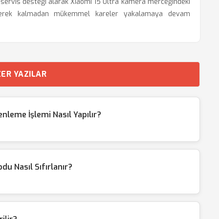
i servis desteği alarak Xiaomi 15 Ultra kamera merceğindeki
e gerek kalmadan mükemmel kareler yakalamaya devam
ER YAZILAR
leme İşlemi Nasıl Yapılır?
du Nasıl Sıfırlanır?