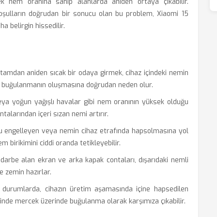
 nem oranına sahip alanlarda aniden ortaya çıkabilir.
oşulların doğrudan bir sonucu olan bu problem, Xiaomi 15
a belirgin hissedilir.
tamdan aniden sıcak bir odaya girmek, cihaz içindeki nemin
 buğulanmanın oluşmasına doğrudan neden olur.
a yoğun yağışlı havalar gibi nem oranının yüksek olduğu
talarından içeri sızan nemi artırır.
 engelleyen veya nemin cihaz etrafında hapsolmasına yol
m birikimini ciddi oranda tetikleyebilir.
rbe alan ekran ve arka kapak contaları, dışarıdaki nemli
e zemin hazırlar.
durumlarda, cihazın üretim aşamasında içine hapsedilen
rinde mercek üzerinde buğulanma olarak karşımıza çıkabilir.