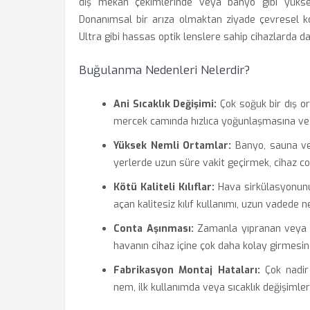
dış mekan çekimlerinde veya banyo gibi yüksek
Donanımsal bir arıza olmaktan ziyade çevresel k
Ultra gibi hassas optik lenslere sahip cihazlarda dah
Buğulanma Nedenleri Nelerdir?
Ani Sıcaklık Değişimi:
Çok soğuk bir dış or
mercek camında hızlıca yoğunlaşmasına ve
Yüksek Nemli Ortamlar:
Banyo, sauna vey
yerlerde uzun süre vakit geçirmek, cihaz con
Kötü Kaliteli Kılıflar:
Hava sirkülasyonunu
açan kalitesiz kılıf kullanımı, uzun vadede ne
Conta Aşınması:
Zamanla yıpranan veya da
havanın cihaz içine çok daha kolay girmesin
Fabrikasyon Montaj Hataları:
Çok nadir 
nem, ilk kullanımda veya sıcaklık değişimle