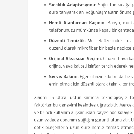
Sıcaklık Adaptasyonu:
Soğuktan sıcağa ge
süre tanıyarak ani yoğunlaşmaların önüne ge
Nemli Alanlardan Kaçının:
Banyo, mutfa
telefonunuzu mümkünse kapalı bir çantada 
Düzenli Temizlik:
Mercek üzerindeki toz ve
düzenli olarak mikrofiber bir bezle nazikçe 
Orijinal Aksesuar Seçimi:
Cihazın hava ka
orijinal veya kaliteli kılıflar tercih ederek
Servis Bakımı:
Eğer cihazınızda bir darbe v
emin olmak için düzenli olarak teknik kontrol
Xiaomi 15 Ultra, üstün kamera teknolojisiyle fot
faktörler bu deneyimi kesintiye uğratabilir. Mer
ve bilinçli kullanım alışkanlıkları sayesinde kolaylık
uzun vadede donanım sağlığını garanti altına alır. 
optik bileşenlerin uzun süre nemle temas etmesi