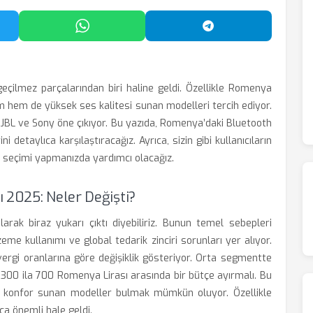
'da Paylaş
WhatsApp'ta Paylaş
Telegram'da Payl
geçilmez parçalarından biri haline geldi. Özellikle Romenya
rım hem de yüksek ses kalitesi sunan modelleri tercih ediyor.
a JBL ve Sony öne çıkıyor. Bu yazıda, Romenya’daki Bluetooth
i detaylıca karşılaştıracağız. Ayrıca, sizin gibi kullanıcıların
ru seçimi yapmanızda yardımcı olacağız.
 2025: Neler Değişti?
larak biraz yukarı çıktı diyebiliriz. Bunun temel sebepleri
eme kullanımı ve global tedarik zinciri sorunları yer alıyor.
vergi oranlarına göre değişiklik gösteriyor. Orta segmentte
ık 300 ila 700 Romenya Lirası arasında bir bütçe ayırmalı. Bu
ü ve konfor sunan modeller bulmak mümkün oluyor. Özellikle
a önemli hale geldi.