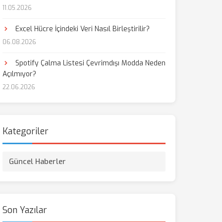
11.05.2026
aş
Excel Hücre İçindeki Veri Nasıl Birleştirilir?
06.08.2026
Spotify Çalma Listesi Çevrimdışı Modda Neden
Açılmıyor?
22.06.2026
Kategoriler
Güncel Haberler
Son Yazılar