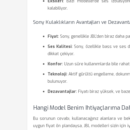
Eksileri
: Bazı modellerde ses izolasyo
kalabiliyor.
Sony Kulaklıkların Avantajları ve Dezavanta
Fiyat
: Sony, genellikle JBL’den biraz daha pa
Ses Kalitesi
: Sony, özellikle bass ve ses 
dikkat çekiyor.
Konfor
: Uzun süre kullanımlarda bile raha
Teknoloji
: Aktif gürültü engelleme, dokunma
bulunuyor.
Dezavantajlar
: Fiyatı biraz yüksek, ve baz
Hangi Model Benim Ihtiyaçlarıma D
Bu sorunun cevabı, kullanacağınız alanlara ve bek
uygun fiyat ön plandaysa, JBL modelleri sizin için iyi