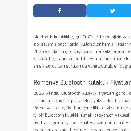
Facebook'ta Paylaş
Twitter
Bluetooth kulaklıklar, günümüzde teknolojinin vaz
gibi gelişmiş pazarlarda, kullanıcılar hem şık tasa
2025 yılında, en çok ilgiyi gören markalar arasınd
kulaklık fiyatlarını ve bu iki dev markanın modellerin
en sık sordukları soruları da yanıtlayarak, en doğ
Romenya Bluetooth Kulaklık Fiyatları
2025 yılında, Bluetooth kulaklık fiyatları genel o
arasında teknolojik gelişmeler, yüksek kaliteli malz
Romenya’da ise, fiyatlar genellikle döviz kuru ve 
iyi bir Bluetooth kulaklık almak isteyenler, yaklaş
fiyat aralığında, iyi ses kalitesi, uzun pil ömr
markalar arasında fiyat performans dengesi oldukç