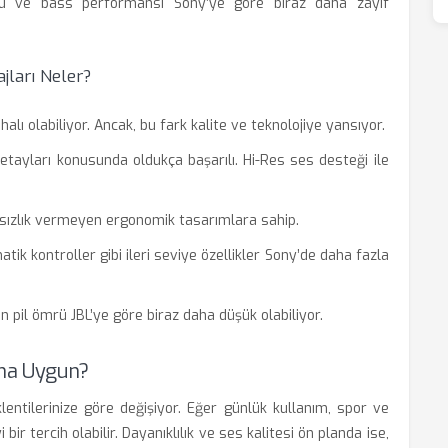
nu ve bass performansı Sony’ye göre biraz daha zayıf
jları Neler?
halı olabiliyor. Ancak, bu fark kalite ve teknolojiye yansıyor.
detayları konusunda oldukça başarılı. Hi-Res ses desteği ile
tsızlık vermeyen ergonomik tasarımlara sahip.
tik kontroller gibi ileri seviye özellikler Sony’de daha fazla
en pil ömrü JBL’ye göre biraz daha düşük olabiliyor.
aha Uygun?
lentilerinize göre değişiyor. Eğer günlük kullanım, spor ve
 bir tercih olabilir. Dayanıklılık ve ses kalitesi ön planda ise,