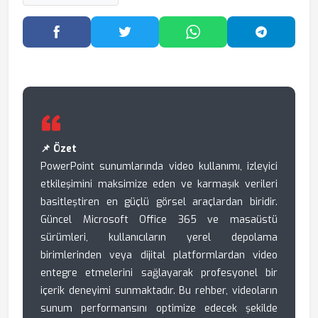
Facebook'ta Paylaş
Twitter'da Paylaş
WhatsApp'ta Paylaş
Telegram
📌 Özet
PowerPoint sunumlarında video kullanımı, izleyici
etkileşimini maksimize eden ve karmaşık verileri
basitleştiren en güçlü görsel araçlardan biridir.
Güncel Microsoft Office 365 ve masaüstü
sürümleri, kullanıcıların yerel depolama
birimlerinden veya dijital platformlardan video
entegre etmelerini sağlayarak profesyonel bir
içerik deneyimi sunmaktadır. Bu rehber, videoların
sunum performansını optimize edecek şekilde