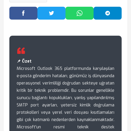
Facebook'ta Paylaş
Twitter'da Paylaş
WhatsApp'ta Paylaş
Telegram
📌 Özet
Microsoft Outlook 365 platformunda karşılaşılan
e-posta gönderim hataları, günümüz iş dünyasında
operasyonel verimliliği doğrudan sekteye uğratan
kritik bir teknik problemdir. Bu sorunlar genellikle
sunucu bağlantı kopuklukları, yanlış yapılandırılmış
SMTP port ayarları, yetersiz kimlik doğrulama
protokolleri veya yerel veri dosyası kısıtlamaları
gibi çok katmanlı nedenlerden kaynaklanmaktadır.
Microsoft'un resmi teknik destek