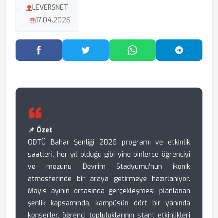
LEVERSNET
17.04.2026
Facebook'ta Paylaş
Twitter'da Paylaş
WhatsApp'ta Paylaş
Telegram
📌 Özet
ODTÜ Bahar Şenliği 2026 programı ve etkinlik
saatleri, her yıl olduğu gibi yine binlerce öğrenciyi
ve mezunu Devrim Stadyumu'nun ikonik
atmosferinde bir araya getirmeye hazırlanıyor.
Mayıs ayının ortasında gerçekleşmesi planlanan
şenlik kapsamında, kampüsün dört bir yanında
konserler, öğrenci topluluklarının stant etkinlikleri