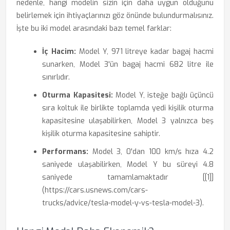
nedenle, hangi modelin sizin için daha uygun olduğunu
belirlemek için ihtiyaçlarınızı göz önünde bulundurmalısınız.
İşte bu iki model arasındaki bazı temel farklar:
İç Hacim:
Model Y, 971 litreye kadar bagaj hacmi
sunarken, Model 3'ün bagaj hacmi 682 litre ile
sınırlıdır.
Oturma Kapasitesi:
Model Y, isteğe bağlı üçüncü
sıra koltuk ile birlikte toplamda yedi kişilik oturma
kapasitesine ulaşabilirken, Model 3 yalnızca beş
kişilik oturma kapasitesine sahiptir.
Performans:
Model 3, 0'dan 100 km/s hıza 4.2
saniyede ulaşabilirken, Model Y bu süreyi 4.8
saniyede tamamlamaktadır [[1]]
(https://cars.usnews.com/cars-
trucks/advice/tesla-model-y-vs-tesla-model-3).