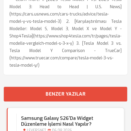
Model 3: Head to Head | U.S. News]
(https://cars.usnews.com/cars-trucks/advice/tesla-
model-y-vs-tesla-model-3) 2. [Karşılaştırılması Tesla
Modeller: Model S, Model 3, Model X ve Model Y -
Shop4Tesla](https://www.shop4tesla.com/tr/pages/tesla-
modelle-vergleich-model-s-3-x-y) 3. [Tesla Model 3 vs.
Tesla Model Y Comparison - TrueCar]
(https://www.truecar.com/compare/tesla-model-3-vs-
tesla-model-y/)
BENZER YAZILAR
Samsung Galaxy S26'da Widget
Düzenleme İşlemi Nasıl Yapılır?
LEVERSNET
06.08.2026