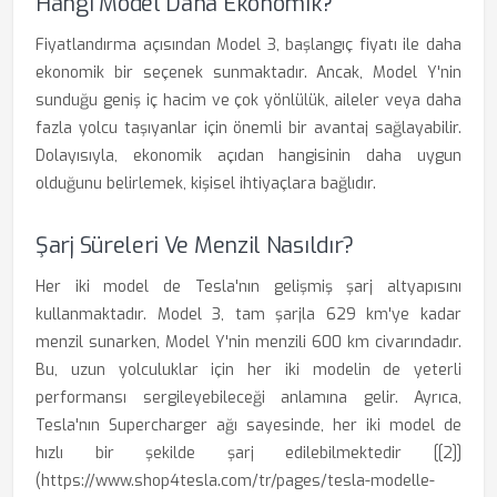
Hangi Model Daha Ekonomik?
Fiyatlandırma açısından Model 3, başlangıç fiyatı ile daha
ekonomik bir seçenek sunmaktadır. Ancak, Model Y'nin
sunduğu geniş iç hacim ve çok yönlülük, aileler veya daha
fazla yolcu taşıyanlar için önemli bir avantaj sağlayabilir.
Dolayısıyla, ekonomik açıdan hangisinin daha uygun
olduğunu belirlemek, kişisel ihtiyaçlara bağlıdır.
Şarj Süreleri Ve Menzil Nasıldır?
Her iki model de Tesla'nın gelişmiş şarj altyapısını
kullanmaktadır. Model 3, tam şarjla 629 km'ye kadar
menzil sunarken, Model Y'nin menzili 600 km civarındadır.
Bu, uzun yolculuklar için her iki modelin de yeterli
performansı sergileyebileceği anlamına gelir. Ayrıca,
Tesla'nın Supercharger ağı sayesinde, her iki model de
hızlı bir şekilde şarj edilebilmektedir [[2]]
(https://www.shop4tesla.com/tr/pages/tesla-modelle-