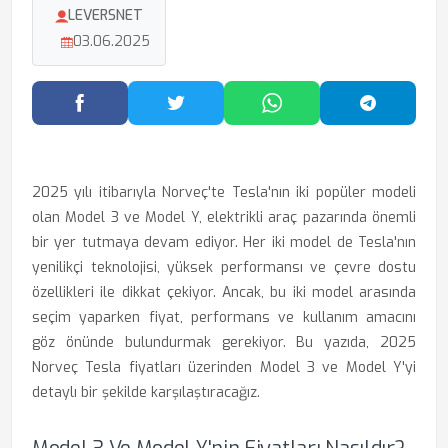
LEVERSNET
03.06.2025
Facebook'ta Paylaş
Twitter'da Paylaş
WhatsApp'ta Paylaş
Telegram
2025 yılı itibarıyla Norveç'te Tesla'nın iki popüler modeli
olan Model 3 ve Model Y, elektrikli araç pazarında önemli
bir yer tutmaya devam ediyor. Her iki model de Tesla'nın
yenilikçi teknolojisi, yüksek performansı ve çevre dostu
özellikleri ile dikkat çekiyor. Ancak, bu iki model arasında
seçim yaparken fiyat, performans ve kullanım amacını
göz önünde bulundurmak gerekiyor. Bu yazıda, 2025
Norveç Tesla fiyatları üzerinden Model 3 ve Model Y'yi
detaylı bir şekilde karşılaştıracağız.