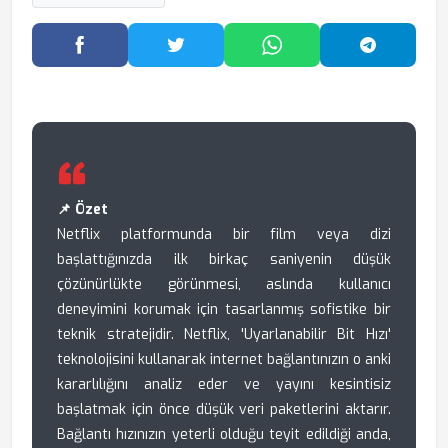
Facebook'ta Paylaş
Twitter'da Paylaş
WhatsApp'ta Paylaş
Telegram
📌 Özet
Netflix platformunda bir film veya dizi
başlattığınızda ilk birkaç saniyenin düşük
çözünürlükte görünmesi, aslında kullanıcı
deneyimini korumak için tasarlanmış sofistike bir
teknik stratejidir. Netflix, 'Uyarlanabilir Bit Hızı'
teknolojisini kullanarak internet bağlantınızın o anki
kararlılığını analiz eder ve yayını kesintisiz
başlatmak için önce düşük veri paketlerini aktarır.
Bağlantı hızınızın yeterli olduğu teyit edildiği anda,