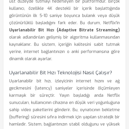
üst düzeyde tutmayı hedefleyen bir platformdur. Birçok
kullanıcı, özellikle 4K destekli bir içerik başlattığında
görüntünün ilk 5-10 saniye boyunca bulanık veya düşük
çözünürlüklü başladığını fark eder. Bu durum, Netflix'in
Uyarlanabilir Bit Hızı (Adaptive Bitrate Streaming)
olarak adlandırılan gelişmiş bir algoritma kullanmasından
kaynaklanır. Bu sistem, içeriğin kalitesini sabit tutmak
yerine, internet bağlantınızın o anki performansına göre
dinamik olarak ayarlar.
Uyarlanabilir Bit Hızı Teknolojisi Nasıl Çalışır?
Uyarlanabilir bit hızı, izleyicinin internet hızını ve ağ
gecikmesini (latency) saniyeler içerisinde ölçümleyen
karmaşık bir süreçtir. Yayın başladığı anda Netflix
sunucuları, kullanıcının cihazına en düşük veri yoğunluğuna
sahip video paketlerini gönderir. Bu, oynatıcının bekletme
(buffering) süresini sıfıra indirmek için yapılan stratejik bir
hamledir. Sistem, bağlantınızın stabil olduğunu ve yüksek