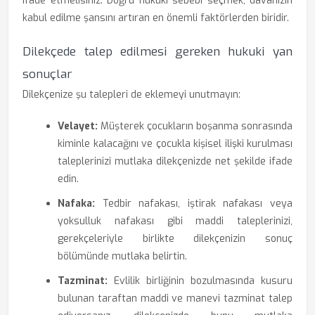
ifade etmelisiniz. Doğru hukuki sebebi seçmek, davanızın
kabul edilme şansını artıran en önemli faktörlerden biridir.
Dilekçede talep edilmesi gereken hukuki yan
sonuçlar
Dilekçenize şu talepleri de eklemeyi unutmayın:
Velayet:
Müşterek çocukların boşanma sonrasında
kiminle kalacağını ve çocukla kişisel ilişki kurulması
taleplerinizi mutlaka dilekçenizde net şekilde ifade
edin.
Nafaka:
Tedbir nafakası, iştirak nafakası veya
yoksulluk nafakası gibi maddi taleplerinizi,
gerekçeleriyle birlikte dilekçenizin sonuç
bölümünde mutlaka belirtin.
Tazminat:
Evlilik birliğinin bozulmasında kusuru
bulunan taraftan maddi ve manevi tazminat talep