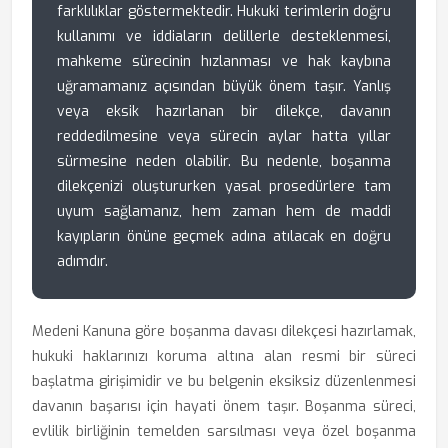
farklılıklar göstermektedir. Hukuki terimlerin doğru
kullanımı ve iddiaların delillerle desteklenmesi,
mahkeme sürecinin hızlanması ve hak kaybına
uğramamanız açısından büyük önem taşır. Yanlış
veya eksik hazırlanan bir dilekçe, davanın
reddedilmesine veya sürecin aylar hatta yıllar
sürmesine neden olabilir. Bu nedenle, boşanma
dilekçenizi oluştururken yasal prosedürlere tam
uyum sağlamanız, hem zaman hem de maddi
kayıpların önüne geçmek adına atılacak en doğru
adımdır.
Medeni Kanuna göre boşanma davası dilekçesi hazırlamak,
hukuki haklarınızı koruma altına alan resmi bir süreci
başlatma girişimidir ve bu belgenin eksiksiz düzenlenmesi
davanın başarısı için hayati önem taşır. Boşanma süreci,
evlilik birliğinin temelden sarsılması veya özel boşanma