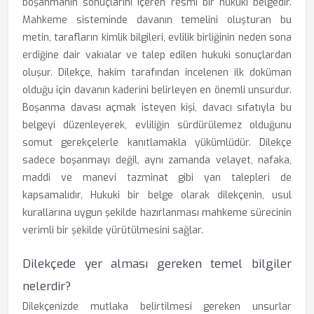
boşanmanın sonuçlarını içeren resmi bir hukuki belgedir.
Mahkeme sisteminde davanın temelini oluşturan bu
metin, tarafların kimlik bilgileri, evlilik birliğinin neden sona
erdiğine dair vakıalar ve talep edilen hukuki sonuçlardan
oluşur. Dilekçe, hakim tarafından incelenen ilk doküman
olduğu için davanın kaderini belirleyen en önemli unsurdur.
Boşanma davası açmak isteyen kişi, davacı sıfatıyla bu
belgeyi düzenleyerek, evliliğin sürdürülemez olduğunu
somut gerekçelerle kanıtlamakla yükümlüdür. Dilekçe
sadece boşanmayı değil, aynı zamanda velayet, nafaka,
maddi ve manevi tazminat gibi yan talepleri de
kapsamalıdır. Hukuki bir belge olarak dilekçenin, usul
kurallarına uygun şekilde hazırlanması mahkeme sürecinin
verimli bir şekilde yürütülmesini sağlar.
Dilekçede yer alması gereken temel bilgiler
nelerdir?
Dilekçenizde mutlaka belirtilmesi gereken unsurlar