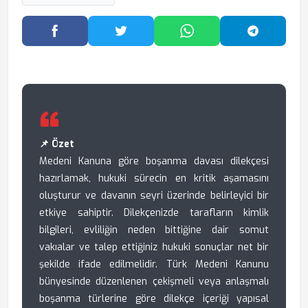
Facebook'ta Paylaş
Twitter'da Paylaş
WhatsApp'ta Paylaş
Telegram
📌 Özet
Medeni Kanuna göre boşanma davası dilekçesi
hazırlamak, hukuki sürecin en kritik aşamasını
oluşturur ve davanın seyri üzerinde belirleyici bir
etkiye sahiptir. Dilekçenizde tarafların kimlik
bilgileri, evliliğin neden bittiğine dair somut
vakıalar ve talep ettiğiniz hukuki sonuçlar net bir
şekilde ifade edilmelidir. Türk Medeni Kanunu
bünyesinde düzenlenen çekişmeli veya anlaşmalı
boşanma türlerine göre dilekçe içeriği yapısal