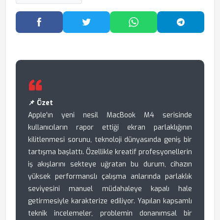
Facebook'ta Paylaş
Twitter'da Paylaş
WhatsApp'ta Paylaş
Telegram
📌 Özet
Apple'ın yeni nesil MacBook M4 serisinde
kullanıcıların rapor ettiği ekran parlaklığının
kilitlenmesi sorunu, teknoloji dünyasında geniş bir
tartışma başlattı. Özellikle kreatif profesyonellerin
iş akışlarını sekteye uğratan bu durum, cihazın
yüksek performanslı çalışma anlarında parlaklık
seviyesini manuel müdahaleye kapalı hale
getirmesiyle karakterize ediliyor. Yapılan kapsamlı
teknik incelemeler, problemin donanımsal bir