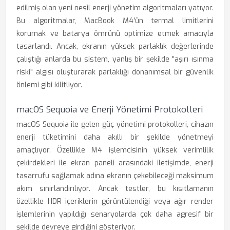
edilmiş olan yeni nesil enerji yönetim algoritmaları yatıyor.
Bu algoritmalar, MacBook M4'ün termal limitlerini
korumak ve batarya ömrünü optimize etmek amacıyla
tasarlandı. Ancak, ekranın yüksek parlaklık değerlerinde
çalıştığı anlarda bu sistem, yanlış bir şekilde "aşırı ısınma
riski" algısı oluşturarak parlaklığı donanımsal bir güvenlik
önlemi gibi kilitliyor.
macOS Sequoia ve Enerji Yönetimi Protokolleri
macOS Sequoia ile gelen güç yönetimi protokolleri, cihazın
enerji tüketimini daha akıllı bir şekilde yönetmeyi
amaçlıyor. Özellikle M4 işlemcisinin yüksek verimlilik
çekirdekleri ile ekran paneli arasındaki iletişimde, enerji
tasarrufu sağlamak adına ekranın çekebileceği maksimum
akım sınırlandırılıyor. Ancak testler, bu kısıtlamanın
özellikle HDR içeriklerin görüntülendiği veya ağır render
işlemlerinin yapıldığı senaryolarda çok daha agresif bir
şekilde devreye girdiğini gösteriyor.