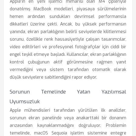
Apple’ın en yeni işlemci mimarisi olan M4 çipleriyle
donatılmış MacBook modelleri, piyasaya sürülmelerinin
hemen ardından sundukları devrimsel performansla
dikkatleri üzerine çekti. Ancak, bu yüksek performansın
yanında, ekran parlaklığının belirli seviyelerde kilitlenmesi
sorunu, özellikle renk hassasiyetiyle çalışan tasarımcılar,
video editörleri ve profesyonel fotoğrafçılar için ciddi bir
engel teşkil etmeye başladı. Kullanıcılar, ekran parlaklığının
kontrol çubuğunun aktif görünmesine rağmen yanıt
vermediğini veya sistem tarafından otomatik olarak
düşük seviyelere sabitlendiğini rapor ediyor.
Sorunun Temelinde Yatan Yazılımsal
Uyumsuzluk
Apple mühendisleri tarafından yürütülen ilk analizler,
sorunun ekran panelinde veya anakarttaki bir donanım
arızasından kaynaklanmadığını doğruluyor. Problemin
temelinde, macOS Sequoia işletim sistemine entegre