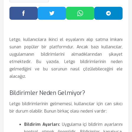
Facebook'ta Paylaş
Twitter'da Paylaş
WhatsApp'ta Paylaş
Telegram
Letgo, kullanıcılara ikinci el eşyalarını alıp satma imkanı
sunan popüler bir platformdur. Ancak bazı kullanıcılar,
uygulamanın bildirimlerini almadıklarından şikayet
etmektedir. Bu yazıda, Letgo bildirimlerinin neden
gelmediğini ve bu sorunun nasıl çözülebileceğini ele
alacağız.
Bildirimler Neden Gelmiyor?
Letgo bildirimlerinin gelmemesi, kullanıcılar için can sıkıcı
bir durum olabilir. Bunun birkaç olası nedeni vardır:
Bildirim Ayarları:
Uygulama içi bildirim ayarlarını
kontrol etmek önemlidir. Bildirimler kapalıysa,