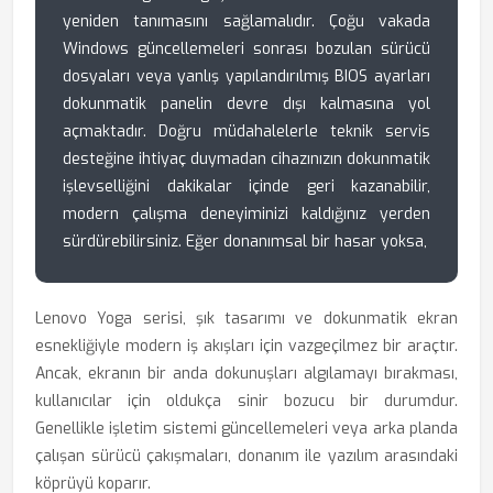
yeniden tanımasını sağlamalıdır. Çoğu vakada
Windows güncellemeleri sonrası bozulan sürücü
dosyaları veya yanlış yapılandırılmış BIOS ayarları
dokunmatik panelin devre dışı kalmasına yol
açmaktadır. Doğru müdahalelerle teknik servis
desteğine ihtiyaç duymadan cihazınızın dokunmatik
işlevselliğini dakikalar içinde geri kazanabilir,
modern çalışma deneyiminizi kaldığınız yerden
sürdürebilirsiniz. Eğer donanımsal bir hasar yoksa,
Lenovo Yoga serisi, şık tasarımı ve dokunmatik ekran
esnekliğiyle modern iş akışları için vazgeçilmez bir araçtır.
Ancak, ekranın bir anda dokunuşları algılamayı bırakması,
kullanıcılar için oldukça sinir bozucu bir durumdur.
Genellikle işletim sistemi güncellemeleri veya arka planda
çalışan sürücü çakışmaları, donanım ile yazılım arasındaki
köprüyü koparır.