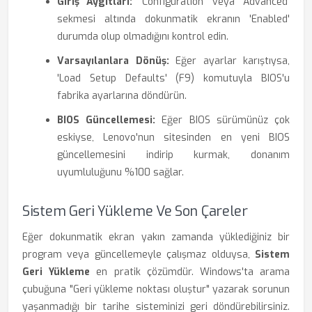
Giriş Aygıtları:
'Configuration' veya 'Advanced'
sekmesi altında dokunmatik ekranın 'Enabled'
durumda olup olmadığını kontrol edin.
Varsayılanlara Dönüş:
Eğer ayarlar karıştıysa,
'Load Setup Defaults' (F9) komutuyla BIOS'u
fabrika ayarlarına döndürün.
BIOS Güncellemesi:
Eğer BIOS sürümünüz çok
eskiyse, Lenovo'nun sitesinden en yeni BIOS
güncellemesini indirip kurmak, donanım
uyumluluğunu %100 sağlar.
Sistem Geri Yükleme Ve Son Çareler
Eğer dokunmatik ekran yakın zamanda yüklediğiniz bir
program veya güncellemeyle çalışmaz olduysa,
Sistem
Geri Yükleme
en pratik çözümdür. Windows'ta arama
çubuğuna "Geri yükleme noktası oluştur" yazarak sorunun
yaşanmadığı bir tarihe sisteminizi geri döndürebilirsiniz.