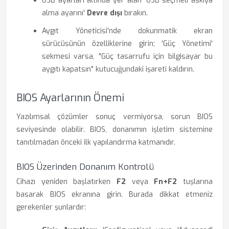
USB ayarları altında yer alan 'USB seçmeli askıya
alma ayarını'
Devre dışı
bırakın.
Aygıt Yöneticisi'nde dokunmatik ekran
sürücüsünün özelliklerine girin; 'Güç Yönetimi'
sekmesi varsa, "Güç tasarrufu için bilgisayar bu
aygıtı kapatsın" kutucuğundaki işareti kaldırın.
BIOS Ayarlarının Önemi
Yazılımsal çözümler sonuç vermiyorsa, sorun BIOS
seviyesinde olabilir. BIOS, donanımın işletim sistemine
tanıtılmadan önceki ilk yapılandırma katmanıdır.
BIOS Üzerinden Donanım Kontrolü
Cihazı yeniden başlatırken
F2
veya
Fn+F2
tuşlarına
basarak BIOS ekranına girin. Burada dikkat etmeniz
gerekenler şunlardır: