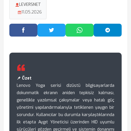
LEVERSNET
11.05.2026
Facebook'ta Paylaş
Twitter'da Paylaş
WhatsApp'ta Paylaş
Telegram
📌 Özet
Lenovo Yoga serisi dizüstü bilgisayarlarda
dokunmatik ekranın aniden tepkisiz kalması,
genellikle yazılımsal çakışmalar veya hatalı güç
yönetimi yapılandırmalarıyla tetiklenen yaygın bir
sorundur. Kullanıcılar bu durumla karşılaştıklarında
ilk etapta Aygıt Yöneticisi üzerinden HID uyumlu
sürücüleri gözden geçirmeli ve sistemin donanımı