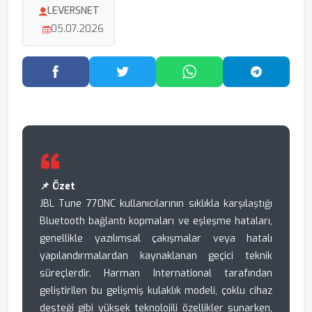
LEVERSNET
05.07.2026
Facebook'ta Paylaş
Twitter'da Paylaş
WhatsApp'ta Paylaş
Telegram
📌 Özet
JBL Tune 770NC kullanıcılarının sıklıkla karşılaştığı
Bluetooth bağlantı kopmaları ve eşleşme hataları,
genellikle yazılımsal çakışmalar veya hatalı
yapılandırmalardan kaynaklanan geçici teknik
süreçlerdir. Harman International tarafından
geliştirilen bu gelişmiş kulaklık modeli, çoklu cihaz
desteği gibi yüksek teknolojili özellikler sunarken,