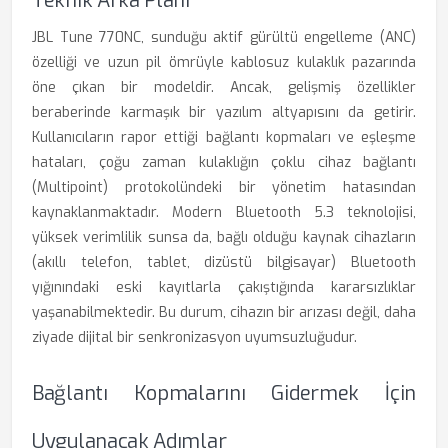
Teknik Arka Planı
JBL Tune 770NC, sunduğu aktif gürültü engelleme (ANC)
özelliği ve uzun pil ömrüyle kablosuz kulaklık pazarında
öne çıkan bir modeldir. Ancak, gelişmiş özellikler
beraberinde karmaşık bir yazılım altyapısını da getirir.
Kullanıcıların rapor ettiği bağlantı kopmaları ve eşleşme
hataları, çoğu zaman kulaklığın çoklu cihaz bağlantı
(Multipoint) protokolündeki bir yönetim hatasından
kaynaklanmaktadır. Modern Bluetooth 5.3 teknolojisi,
yüksek verimlilik sunsa da, bağlı olduğu kaynak cihazların
(akıllı telefon, tablet, dizüstü bilgisayar) Bluetooth
yığınındaki eski kayıtlarla çakıştığında kararsızlıklar
yaşanabilmektedir. Bu durum, cihazın bir arızası değil, daha
ziyade dijital bir senkronizasyon uyumsuzluğudur.
Bağlantı Kopmalarını Gidermek İçin
Uygulanacak Adımlar