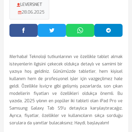
LEVERSNET
28.06.2025
Facebook'ta Paylaş
Twitter'da Paylaş
WhatsApp'ta Paylaş
Telegram
Merhaba! Teknoloji tutkunlarının ve özellikle tablet almak
isteyenlerin ilgisini çekecek oldukça detaylı ve samimi bir
yazıya hoş geldiniz. Günümüzde tabletler, hem kişisel
kullanım hem de profesyonel işler için vazgeçilmez hale
geldi. Özellikle İsviçre gibi gelişmiş pazarlarda, son çıkan
modellerin fiyatları ve özellikleri oldukça önemli. Bu
yazıda, 2025 yılının en popüler iki tableti olan iPad Pro ve
Samsung Galaxy Tab S9’u detaylıca karşılaştıracağız.
Ayrıca, fiyatlar, özellikler ve kullanıcıların sıkça sorduğu
sorulara da yanıtlar bulacaksınız. Haydi, başlayalım!