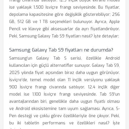
frangı civarında satılıyor. 12.9 inçlik büyük ekranlı modeli
ise yaklaşık 1.500 İsviçre frangı seviyesinde. Bu fiyatlar,
depolama kapasitesine göre değişiklik gösterebiliyor; 256
GB, 512 GB ve 1 TB seçenekleri bulunuyor. Ayrıca, Apple
Pencil ve klavye gibi aksesuarlar da ayrı fiyatlandırılıyor.
Peki, Samsung Galaxy Tab S9 fiyatları nasıl? İşte detaylar:
Samsung Galaxy Tab S9 fiyatları ne durumda?
Samsung’un Galaxy Tab S serisi, özellikle Android
kullanıcıları için güçlü alternatifler sunuyor. Galaxy Tab S9,
2025 yılında fiyat açısından biraz daha uygun görünüyor.
İsviçre’de, temel model olan 11 inçlik versiyonu yaklaşık
900 İsviçre frangı civarında satılıyor. 12.4 inçlik diğer
model ise 1.100 İsviçre frangı seviyesinde. Tab S9’un
avantajlarından biri, genellikle daha uygun fiyatlı olması
ve Android ekosistemine tam uyum sağlaması. Ayrıca, S-
Pen desteği ve çoklu görev özellikleriyle öne çıkıyor. Peki,
bu iki tabletin performans ve özellikleri nasıl? İşte