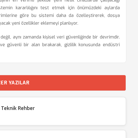
inin en verimli şekilde yeni nesil cihazlarda çalışacağı
 sistemin kararlılığını test etmek için önümüzdeki aylarda
ldirimlerine göre bu sistemi daha da özelleştirerek, dosya
acak yeni özellikler eklemeyi planlıyor.
eğil, aynı zamanda kişisel veri güvenliğinde bir devrimdir.
 ve güvenli bir alan bırakarak, gizlilik konusunda endüstri
ER YAZILAR
? Teknik Rehber