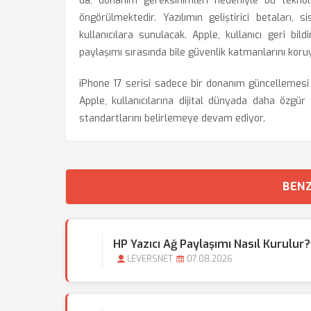
da, donanım gereksinimleri nedeniyle bu teknoloj
öngörülmektedir. Yazılımın geliştirici betaları,
kullanıcılara sunulacak. Apple, kullanıcı geri bi
paylaşımı sırasında bile güvenlik katmanlarını koruy
iPhone 17 serisi sadece bir donanım güncellemesi d
Apple, kullanıcılarına dijital dünyada daha özgür
standartlarını belirlemeye devam ediyor.
BENZ
HP Yazıcı Ağ Paylaşımı Nasıl Kurulur
LEVERSNET
07.08.2026