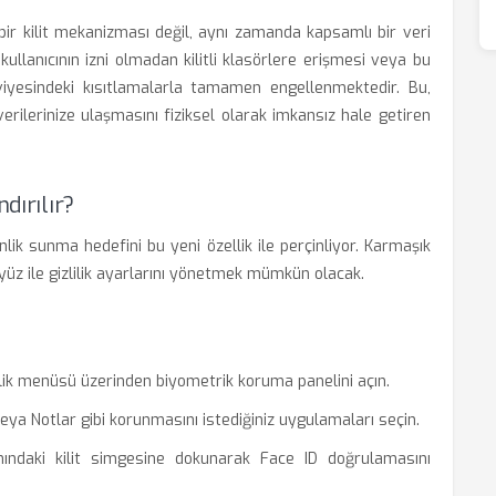
 bir kilit mekanizması değil, aynı zamanda kapsamlı bir veri
ullanıcının izni olmadan kilitli klasörlere erişmesi veya bu
seviyesindeki kısıtlamalarla tamamen engellenmektedir. Bu,
verilerinize ulaşmasını fiziksel olarak imkansız hale getiren
dırılır?
ik sunma hedefini bu yeni özellik ile perçinliyor. Karmaşık
ayüz ile gizlilik ayarlarını yönetmek mümkün olacak.
nlik menüsü üzerinden biyometrik koruma panelini açın.
ya Notlar gibi korunmasını istediğiniz uygulamaları seçin.
anındaki kilit simgesine dokunarak Face ID doğrulamasını