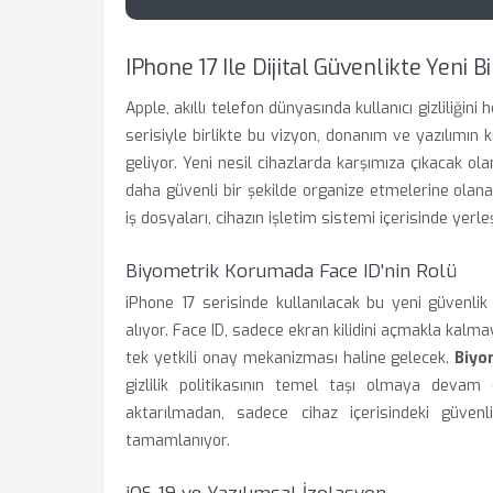
IPhone 17 Ile Dijital Güvenlikte Yeni B
Apple, akıllı telefon dünyasında kullanıcı gizliliğin
serisiyle birlikte bu vizyon, donanım ve yazılım
geliyor. Yeni nesil cihazlarda karşımıza çıkacak ol
daha güvenli bir şekilde organize etmelerine olanak
iş dosyaları, cihazın işletim sistemi içerisinde yerl
Biyometrik Korumada Face ID'nin Rolü
iPhone 17 serisinde kullanılacak bu yeni güvenli
alıyor. Face ID, sadece ekran kilidini açmakla kal
tek yetkili onay mekanizması haline gelecek.
Biyo
gizlilik politikasının temel taşı olmaya devam 
aktarılmadan, sadece cihaz içerisindeki güven
tamamlanıyor.