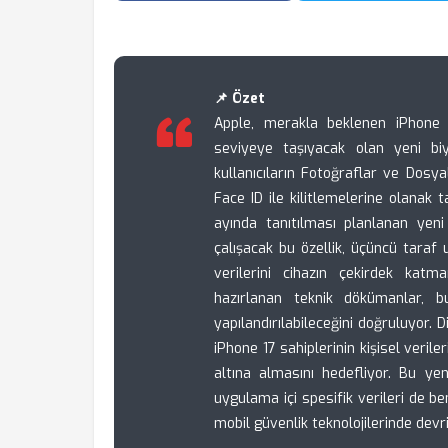
📌 Özet
Apple, merakla beklenen iPhone 17
seviyeye taşıyacak olan yeni biyo
kullanıcıların Fotoğraflar ve Dosya
Face ID ile kilitlemelerine olanak t
ayında tanıtılması planlanan yen
çalışacak bu özellik, üçüncü taraf 
verilerini cihazın çekirdek katm
hazırlanan teknik dökümanlar, 
yapılandırılabileceğini doğruluyor. D
iPhone 17 sahiplerinin kişisel veril
altına almasını hedefliyor. Bu yen
uygulama içi spesifik verileri de b
mobil güvenlik teknolojilerinde devri