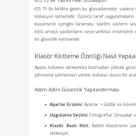
iOS 19 ve Yazılımsal İzolasyon
iOS 19 ile birlikte gelen bu güncellemeler, sadece
izolasyon sistemidir. Üçüncü taraf uygulamaların, k
klasörlerin içeriğini taraması, işletim sistemi 
kötü amaçlı yazılımların veya yetkisiz erişimlerin 
bir güvenlik katmanıdır.
Klasör Kilitleme Özelliği Nasıl Yapılan
Apple, kullanıcı deneyimini bozmadan yüksek güvenl
şifreleme yöntemleri yerine, kullanıcı dostu bir ar
Adım Adım Güvenlik Yapılandırması
Ayarlar Erişimi:
Ayarlar > Gizlilik ve Güve
Uygulama Seçimi:
Fotoğraflar, Dosyalar ve
Klasör Bazlı Kilit:
Belirli klasörlerin y
tetikleyin.