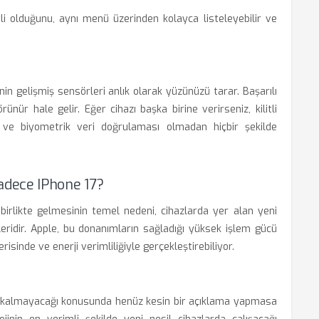
tli olduğunu, aynı menü üzerinden kolayca listeleyebilir ve
7’nin gelişmiş sensörleri anlık olarak yüzünüzü tarar. Başarılı
ünür hale gelir. Eğer cihazı başka birine verirseniz, kilitli
ve biyometrik veri doğrulaması olmadan hiçbir şekilde
dece IPhone 17?
e birlikte gelmesinin temel nedeni, cihazlarda yer alan yeni
pleridir. Apple, bu donanımların sağladığı yüksek işlem gücü
isinde ve enerji verimliliğiyle gerçekleştirebiliyor.
alıp kalmayacağı konusunda henüz kesin bir açıklama yapmasa