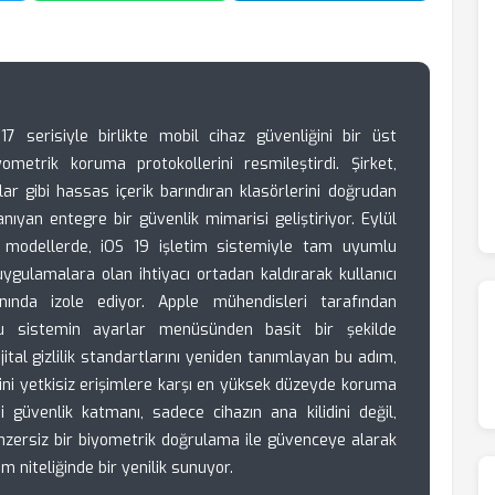
 serisiyle birlikte mobil cihaz güvenliğini bir üst
metrik koruma protokollerini resmileştirdi. Şirket,
lar gibi hassas içerik barındıran klasörlerini doğrudan
anıyan entegre bir güvenlik mimarisi geliştiriyor. Eylül
i modellerde, iOS 19 işletim sistemiyle tam uyumlu
uygulamalara olan ihtiyacı ortadan kaldırarak kullanıcı
anında izole ediyor. Apple mühendisleri tarafından
bu sistemin ayarlar menüsünden basit bir şekilde
ijital gizlilik standartlarını yeniden tanımlayan bu adım,
erini yetkisiz erişimlere karşı en yüksek düzeyde koruma
i güvenlik katmanı, sadece cihazın ana kilidini değil,
enzersiz bir biyometrik doğrulama ile güvenceye alarak
m niteliğinde bir yenilik sunuyor.