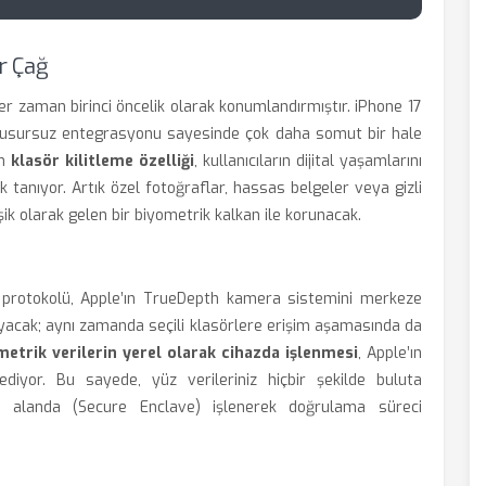
ir Çağ
i her zaman birinci öncelik olarak konumlandırmıştır. iPhone 17
ın kusursuz entegrasyonu sayesinde çok daha somut bir hale
an
klasör kilitleme özelliği
, kullanıcıların dijital yaşamlarını
 tanıyor. Artık özel fotoğraflar, hassas belgeler veya gizli
eşik olarak gelen bir biyometrik kalkan ile korunacak.
k protokolü, Apple’ın TrueDepth kamera sistemini merkeze
mayacak; aynı zamanda seçili klasörlere erişim aşamasında da
metrik verilerin yerel olarak cihazda işlenmesi
, Apple’ın
ediyor. Bu sayede, yüz verileriniz hiçbir şekilde buluta
li alanda (Secure Enclave) işlenerek doğrulama süreci