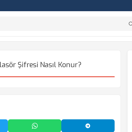
Klasör Şifresi Nasıl Konur?
'da Paylaş
WhatsApp'ta Paylaş
Telegram'da Payl