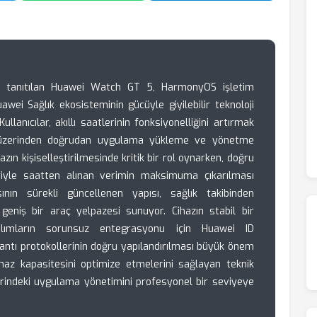
na tanıtılan Huawei Watch GT 5, HarmonyOS işletim
wei Sağlık ekosisteminin gücüyle giyilebilir teknoloji
llanıcılar, akıllı saatlerinin fonksiyonelliğini artırmak
 üzerinden doğrudan uygulama yükleme ve yönetme
zın kişiselleştirilmesinde kritik bir rol oynarken, doğru
riyle saatten alınan verimin maksimuma çıkarılması
nın sürekli güncellenen yapısı, sağlık takibinden
eniş bir araç yelpazesi sunuyor. Cihazın stabil bir
ılımların sorunsuz entegrasyonu için Huawei ID
ntı protokollerinin doğru yapılandırılması büyük önem
cihaz kapasitesini optimize etmelerini sağlayan teknik
erindeki uygulama yönetimini profesyonel bir seviyeye