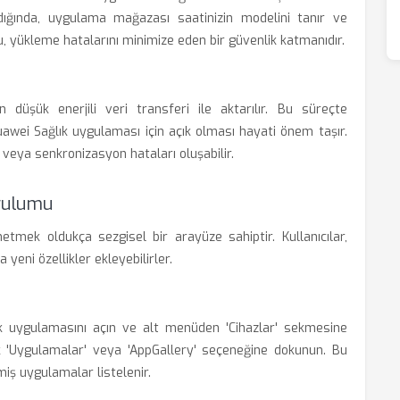
ığında, uygulama mağazası saatinizin modelini tanır ve
Bu, yükleme hatalarını minimize eden bir güvenlik katmanıdır.
düşük enerjili veri transferi ile aktarılır. Bu süreçte
uawei Sağlık uygulaması için açık olması hayati önem taşır.
ir veya senkronizasyon hataları oluşabilir.
rulumu
mek oldukça sezgisel bir arayüze sahiptir. Kullanıcılar,
yeni özellikler ekleyebilirler.
 uygulamasını açın ve alt menüden 'Cihazlar' sekmesine
k 'Uygulamalar' veya 'AppGallery' seçeneğine dokunun. Bu
miş uygulamalar listelenir.