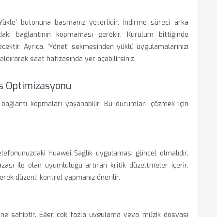
ükle' butonuna basmanız yeterlidir. İndirme süreci arka
daki bağlantının kopmaması gerekir. Kurulum bittiğinde
ktir. Ayrıca, 'Yönet' sekmesinden yüklü uygulamalarınızı
aldırarak saat hafızasında yer açabilirsiniz.
s Optimizasyonu
ğlantı kopmaları yaşanabilir. Bu durumları çözmek için
:
lefonunuzdaki Huawei Sağlık uygulaması güncel olmalıdır.
ası ile olan uyumluluğu artıran kritik düzeltmeler içerir.
rek düzenli kontrol yapmanız önerilir.
sine sahiptir. Eğer çok fazla uygulama veya müzik dosyası