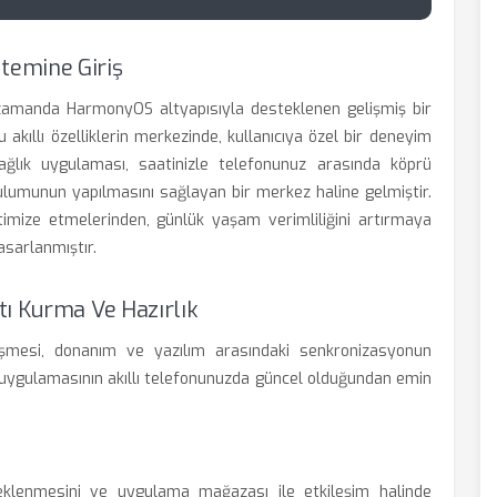
temine Giriş
zamanda HarmonyOS altyapısıyla desteklenen gelişmiş bir
 akıllı özelliklerin merkezinde, kullanıcıya özel bir deneyim
ğlık uygulaması, saatinizle telefonunuz arasında köprü
ulumunun yapılmasını sağlayan bir merkez haline gelmiştir.
optimize etmelerinden, günlük yaşam verimliliğini artırmaya
asarlanmıştır.
tı Kurma Ve Hazırlık
şmesi, donanım ve yazılım arasındaki senkronizasyonun
k uygulamasının akıllı telefonunuzda güncel olduğundan emin
deklenmesini ve uygulama mağazası ile etkileşim halinde