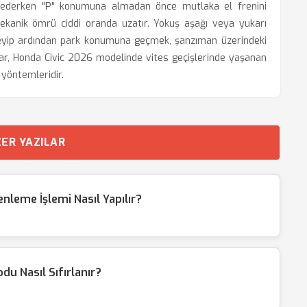
rk ederken "P" konumuna almadan önce mutlaka el frenini
kanik ömrü ciddi oranda uzatır. Yokuş aşağı veya yukarı
leyip ardından park konumuna geçmek, şanzıman üzerindeki
klar, Honda Civic 2026 modelinde vites geçişlerinde yaşanan
yöntemleridir.
ER YAZILAR
leme İşlemi Nasıl Yapılır?
du Nasıl Sıfırlanır?