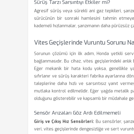
Sürüş Tarzı Sarsıntıyı Etkiler mi?
Agresif sürüş veya sürekli ani gaz tepkileri, şanzı
sürücünün bir sonraki hamlesini tahmin etmeye ça
kademeli hızlanmalar, şanzımanın daha pürüzsüz ça
Vites Geçişlerinde Vuruntu Sorunu Na
Sorunun çözümü için ilk adım, Honda yetkili servi
bağlanmasıdır. Bu cihaz, vites geçişlerindeki anlık 
Eğer mekanik bir hata kodu yoksa, genellikle y
sıfırlanır ve sürüş karakteri fabrika ayarlarına dö
taleplerine daha hızlı ve sarsıntısız yanıt verme
mutlaka kontrol edilmelidir. Eğer yağda metalik 
olduğunu gösterebilir ve kapsamlı bir müdahale ger
Sensör Arızaları Göz Ardı Edilmemeli
Giriş ve Çıkış Hız Sensörleri:
Bu sensörler, şanzım
veri, vites geçişlerinde dengesizliğe ve sert vurunt