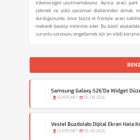
tükeneceğini unutmamalısınız. Ayrıca, aracı pa
çekmek ve yükü şanzıman dişlilerinden almak, me
durduğunuzda, önce boşta el freniyle aracı sabit
mekanik baskıyı minimize eder. Bu basit alışkanlı
vuruntu sorununu engellemek için en etkili koruma 
BENZ
Samsung Galaxy S26'da Widget Düzen
LEVERSNET
06.08.2026
Vestel Buzdolabı Dijital Ekran Hata Ko
LEVERSNET
06.08.2026