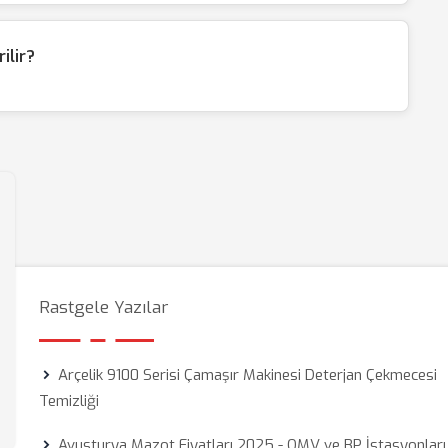
rilir?
Rastgele Yazılar
Arçelik 9100 Serisi Çamaşır Makinesi Deterjan Çekmecesi
Temizliği
Avusturya Mazot Fiyatları 2025 - OMV ve BP İstasyonları