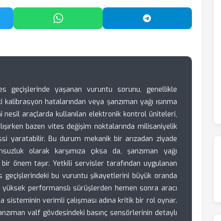
'da Paylaş
WhatsApp'ta Paylaş
Telegram'da Payl
s geçişlerinde yaşanan vuruntu sorunu, genellikle
ki kalibrasyon hatalarından veya şanzıman yağı ısınma
 nesil araçlarda kullanılan elektronik kontrol üniteleri,
lışırken bazen vites değişim noktalarında milisaniyelik
ssi yaratabilir. Bu durum mekanik bir arızadan ziyade
suzluk olarak karşımıza çıksa da, şanzıman yağı
 bir önem taşır. Yetkili servisler tarafından uygulanan
s geçişlerindeki bu vuruntu şikayetlerini büyük oranda
in yüksek performanslı sürüşlerden hemen sonra aracı
isteminin verimli çalışması adına kritik bir rol oynar.
 şanzıman valf gövdesindeki basınç sensörlerinin detaylı