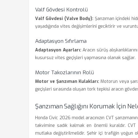
Valf Gövdesi Kontrolü
Valf Gövdesi (Valve Body):
Şanzıman içindeki hid
yaşadığında vites değişimlerini geciktirir ve vuruntu
Adaptasyon Sıfırlama
Adaptasyon Ayarları:
Aracın sürüş alışkanlıkların
kusursuz vites geçişleri yapmasına olanak sağlar.
Motor Takozlarının Rolü
Motor ve Şanzıman Kulakları:
Motorun veya şanzı
geçişleri sırasında oluşan tork tepkisi aracın gövdes
Şanzıman Sağlığını Korumak İçin Nele
Honda Civic 2026 model aracınızın CVT şanzımanını
takvimine sadık kalmak en önemli kuraldır. CVT şa
mutlaka değiştirilmelidir. Şehir içi trafiğin yoğun