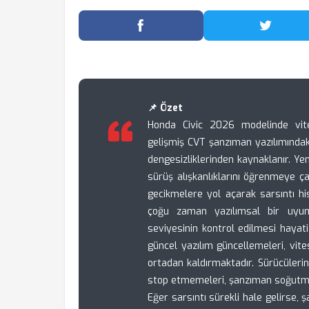
Facebook'ta Paylaş
Twitter
📌 Özet
Honda Civic 2026 modelinde vite
gelişmiş CVT şanzıman yazılımında
dengesizliklerinden kaynaklanır. Yeni
sürüş alışkanlıklarını öğrenmeye ça
gecikmelere yol açarak sarsıntı hi
çoğu zaman yazılımsal bir uyum
seviyesinin kontrol edilmesi hayati
güncel yazılım güncellemeleri, vite
ortadan kaldırmaktadır. Sürücüler
stop etmemeleri, şanzıman soğutma s
Eğer sarsıntı sürekli hale gelirse,