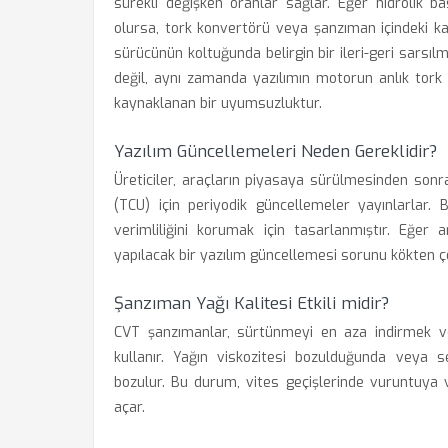
sürekli değişken oranlar sağlar. Eğer hidrolik b
olursa, tork konvertörü veya şanzıman içindeki ka
sürücünün koltuğunda belirgin bir ileri-geri sars
değil, aynı zamanda yazılımın motorun anlık tor
kaynaklanan bir uyumsuzluktur.
Yazılım Güncellemeleri Neden Gereklidir?
Üreticiler, araçların piyasaya sürülmesinden sonra
(TCU) için periyodik güncellemeler yayınlarlar.
verimliliğini korumak için tasarlanmıştır. Eğer a
yapılacak bir yazılım güncellemesi sorunu kökten çö
Şanzıman Yağı Kalitesi Etkili midir?
CVT şanzımanlar, sürtünmeyi en aza indirmek ve
kullanır. Yağın viskozitesi bozulduğunda veya s
bozulur. Bu durum, vites geçişlerinde vuruntuy
açar.