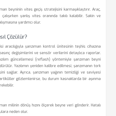
man beyninin vites geçiş stratejisini karmaşıklaştırır. Araç,
lışırken yanlış vites oranında takılı kalabilir. Sakin ve
lışmasına yardımcı olur.
sıl Çözülür?
si aracılığıyla şanzıman kontrol ünitesinin teşhis cihazına
basınç değişimlerini ve sensör verilerini detaylıca raporlar.
azılım güncellemesi (reflash) yöntemiyle şanzıman beyni
ndürülür. Yazılımın yeniden kalibre edilmesi, şanzımanın tork
sini sağlar. Ayrıca, şanzıman yağının temizliği ve seviyesi
partiküller gözlemlenirse, bu durum kasnaklarda bir aşınma
ekebilir.
an milinin dönüş hızını ölçerek beyne veri gönderir. Hatalı
ulara neden olur.