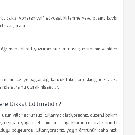
rolik akışı yöneten valf gövdesi, kirlenme veya basınç kaybı
 hissi yaratır.
ı öğrenen adaptif yazılımın sıfırlanması, şanzımanın yeniden
manın şasiye bağlandığı kauçuk takozlar eskidiğinde, vites
inde sarsıntı olarak hissedilir.
re Dikkat Edilmelidir?
 uzun yıllar sorunsuz kullanmak istiyorsanız, düzenli bakım
nzıman yağı, üreticinin belirttiği kilometre aralıklarında
 olduğu bölgelerde kullanıyorsanız, yağın ömrünün daha hızlı