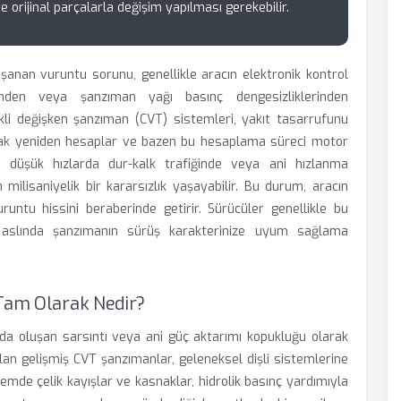
e orijinal parçalarla değişim yapılması gerekebilir.
şanan vuruntu sorunu, genellikle aracın elektronik kontrol
erinden veya şanzıman yağı basınç dengesizliklerinden
kli değişken şanzıman (CVT) sistemleri, yakıt tasarrufunu
arak yeniden hesaplar ve bazen bu hesaplama süreci motor
 düşük hızlarda dur-kalk trafiğinde veya ani hızlanma
 milisaniyelik bir kararsızlık yaşayabilir. Bu durum, aracın
uruntu hissini beraberinde getirir. Sürücüler genellikle bu
 aslında şanzımanın sürüş karakterinize uyum sağlama
 Tam Olarak Nedir?
nda oluşan sarsıntı veya ani güç aktarımı kopukluğu olarak
lan gelişmiş CVT şanzımanlar, geleneksel dişli sistemlerine
emde çelik kayışlar ve kasnaklar, hidrolik basınç yardımıyla