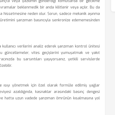
asınçta veya yazılımın gönderdiği komutlarda bir gecikme
vramalar beklenmedik bir anda kilitlenir veya açılır. Bu da
ılma hissetmesine neden olur. Sorun, sadece mekanik aşınma
k üretimini şanzıman basıncıyla senkronize edememesinden
 kullanıcı verilerini analiz ederek şanzıman kontrol ünitesi
 Bu güncellemeler, vites geçişlerini yumuşatmak ve yakıt
racınızda bu sarsıntıları yaşıyorsanız, yetkili servislerde
zebilir.
 ısıyı yönetmek için özel olarak formüle edilmiş yağlar
eviyesi azaldığında, kasnaklar arasındaki basınç dengesi
a ve hatta uzun vadede şanzıman ömrünün kısalmasına yol