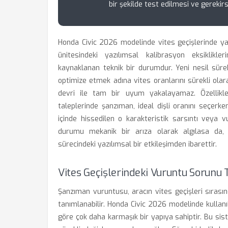
bir şekilde test edilmesi ve gerekirs
Honda Civic 2026 modelinde vites geçişlerinde ya
ünitesindeki yazılımsal kalibrasyon eksiklikl
kaynaklanan teknik bir durumdur. Yeni nesil süre
optimize etmek adına vites oranlarını sürekli ol
devri ile tam bir uyum yakalayamaz. Özellikle
taleplerinde şanzıman, ideal dişli oranını seçerken
içinde hissedilen o karakteristik sarsıntı veya v
durumu mekanik bir arıza olarak algılasa da,
sürecindeki yazılımsal bir etkileşimden ibarettir.
Vites Geçişlerindeki Vuruntu Sorunu
Şanzıman vuruntusu, aracın vites geçişleri sırası
tanımlanabilir. Honda Civic 2026 modelinde kullanı
göre çok daha karmaşık bir yapıya sahiptir. Bu sist