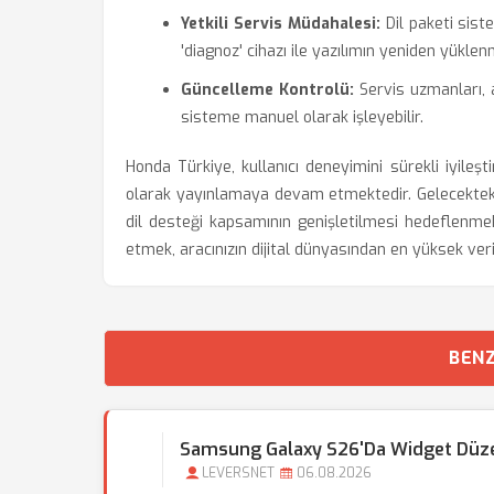
Yetkili Servis Müdahalesi:
Dil paketi sist
'diagnoz' cihazı ile yazılımın yeniden yüklen
Güncelleme Kontrolü:
Servis uzmanları, a
sisteme manuel olarak işleyebilir.
Honda Türkiye, kullanıcı deneyimini sürekli iyile
olarak yayınlamaya devam etmektedir. Gelecekteki
dil desteği kapsamının genişletilmesi hedeflenmek
etmek, aracınızın dijital dünyasından en yüksek ver
BENZ
Samsung Galaxy S26'da Widget Düzen
LEVERSNET
06.08.2026