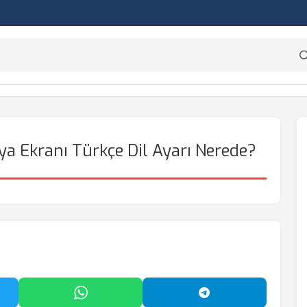
a Ekranı Türkçe Dil Ayarı Nerede?
'da Paylaş
WhatsApp'ta Paylaş
Telegram'da Payl