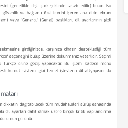
ini (genellikle dişli çark şeklinde tasvir edilir) bulun. Bu
güvenlik ve bağlantı özelliklerini içeren ana dizin ekranı
em) veya 'General' (Genel) başlıkları, dil ayarlarının gizli
ekmesine girdiğinizde, karşınıza cihazın desteklediği tüm
'Türkçe' seçeneğini bulup üzerine dokunmanız yeterlidir. Seçimi
k Türkçe diline geçiş yapacaktır. Bu işlem, sadece menü
sli komut sistemi gibi temel işlevlerin dil altyapısını da
amaları
nün dikkatini dağıtabilecek tüm müdahaleleri sürüş esnasında
i dil ayarları dahil olmak üzere birçok kritik yapılandırma
i' durumda görünür.