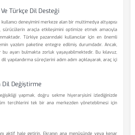
Ve Türkçe Dil Desteği
 kullanıcı deneyimini merkeze alan bir multimedya altyapısı
mi, sürücülerin araçla etkileşimini optimize etmek amacıyla
nmaktadır. Türkiye pazarındaki kullanıcılar için en önemli
stemin yazılım paketine entegre edilmiş durumdadır. Ancak,
ar bu ayarı bulmakta zorluk yaşayabilmektedir. Bu kılavuz,
 dil yapılandırma süreçlerini adım adım açıklayarak, araç içi
 Dil Değiştirme
işikliği yapmak, doğru sekme hiyerarşisini izlediğinizde
n tüm tercihlerini tek bir ana merkezden yönetebilmesi için
anı aktif hale getirin. Ekranın ana menüsünde veya kenar