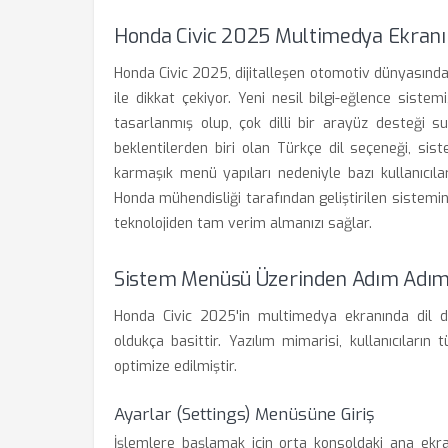
Honda Civic 2025 Multimedya Ekranı 
Honda Civic 2025, dijitalleşen otomotiv dünyasında
ile dikkat çekiyor. Yeni nesil bilgi-eğlence siste
tasarlanmış olup, çok dilli bir arayüz desteği su
beklentilerden biri olan Türkçe dil seçeneği, si
karmaşık menü yapıları nedeniyle bazı kullanıcıl
Honda mühendisliği tarafından geliştirilen sistemin
teknolojiden tam verim almanızı sağlar.
Sistem Menüsü Üzerinden Adım Adım
Honda Civic 2025'in multimedya ekranında dil değ
oldukça basittir. Yazılım mimarisi, kullanıcıları
optimize edilmiştir.
Ayarlar (Settings) Menüsüne Giriş
İşlemlere başlamak için orta konsoldaki ana ekr