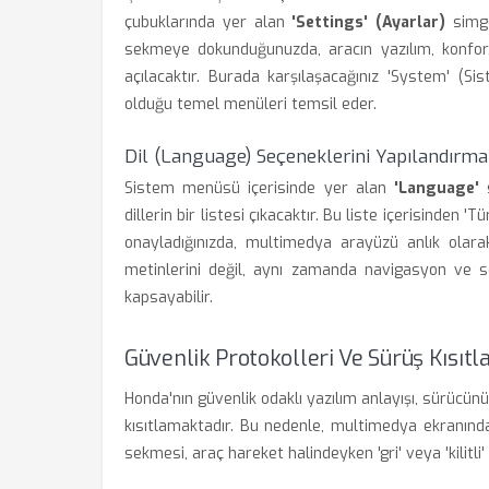
çubuklarında yer alan
'Settings' (Ayarlar)
simges
sekmeye dokunduğunuzda, aracın yazılım, konfor, 
açılacaktır. Burada karşılaşacağınız 'System' (Sist
olduğu temel menüleri temsil eder.
Dil (Language) Seçeneklerini Yapılandırma
Sistem menüsü içerisinde yer alan
'Language'
s
dillerin bir listesi çıkacaktır. Bu liste içerisinden 
onayladığınızda, multimedya arayüzü anlık olara
metinlerini değil, aynı zamanda navigasyon ve se
kapsayabilir.
Güvenlik Protokolleri Ve Sürüş Kısıtl
Honda'nın güvenlik odaklı yazılım anlayışı, sürücü
kısıtlamaktadır. Bu nedenle, multimedya ekranındak
sekmesi, araç hareket halindeyken 'gri' veya 'kilitl