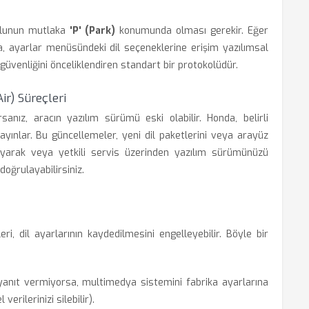
 kolunun mutlaka
'P' (Park)
konumunda olması gerekir. Eğer
a, ayarlar menüsündeki dil seçeneklerine erişim yazılımsal
güvenliğini önceliklendiren standart bir protokolüdür.
ir) Süreçleri
anız, aracın yazılım sürümü eski olabilir. Honda, belirli
yınlar. Bu güncellemeler, yeni dil paketlerini veya arayüz
ağlayarak veya yetkili servis üzerinden yazılım sürümünüzü
doğrulayabilirsiniz.
i, dil ayarlarının kaydedilmesini engelleyebilir. Böyle bir
nıt vermiyorsa, multimedya sistemini fabrika ayarlarına
erilerinizi silebilir).