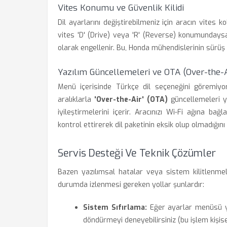
Vites Konumu ve Güvenlik Kilidi
Dil ayarlarını değiştirebilmeniz için aracın vites
vites 'D' (Drive) veya 'R' (Reverse) konumundays
olarak engellenir. Bu, Honda mühendislerinin sürüş 
Yazılım Güncellemeleri ve OTA (Over-the-A
Menü içerisinde Türkçe dil seçeneğini göremiyors
aralıklarla
'Over-the-Air' (OTA)
güncellemeleri ya
iyileştirmelerini içerir. Aracınızı Wi-Fi ağına b
kontrol ettirerek dil paketinin eksik olup olmadığını 
Servis Desteği Ve Teknik Çözümler
Bazen yazılımsal hatalar veya sistem kilitlenmeler
durumda izlenmesi gereken yollar şunlardır:
Sistem Sıfırlama:
Eğer ayarlar menüsü ya
döndürmeyi deneyebilirsiniz (bu işlem kişisel v