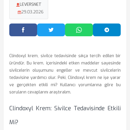
LEVERSNET
29.03.2026
Facebook'ta Paylaş
Twitter'da Paylaş
WhatsApp'ta Paylaş
Telegram
Clindoxyl krem, sivilce tedavisinde sıkça tercih edilen bir
üründür. Bu krem, içerisindeki etken maddeler sayesinde
sivilcelerin oluşumunu engeller ve mevcut sivilcelerin
tedavisine yardımcı olur. Peki, Clindoxyl krem ne işe yarar
ve gerçekten etkili mi? Kullanıcı yorumlarına göre bu
soruların cevaplarını araştıralım.
Clindoxyl Krem: Sivilce Tedavisinde Etkili
Mi?