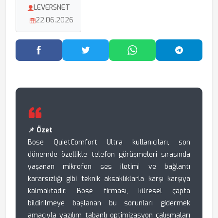
LEVERSNET
22.06.2026
Facebook'ta Paylaş
Twitter'da Paylaş
WhatsApp'ta Paylaş
Telegram
📌 Özet
Bose QuietComfort Ultra kullanıcıları, son
dönemde özellikle telefon görüşmeleri sırasında
yaşanan mikrofon ses iletimi ve bağlantı
kararsızlığı gibi teknik aksaklıklarla karşı karşıya
kalmaktadır. Bose firması, küresel çapta
bildirilmeye başlanan bu sorunları gidermek
amacıyla yazılım tabanlı optimizasyon çalışmaları