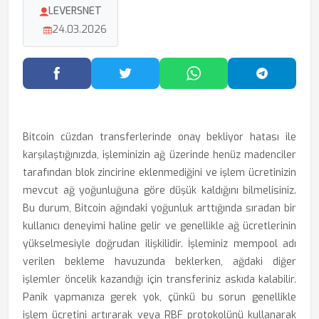
LEVERSNET
24.03.2026
Facebook'ta Paylaş
Twitter'da Paylaş
WhatsApp'ta Paylaş
Telegram
Bitcoin cüzdan transferlerinde onay bekliyor hatası ile
karşılaştığınızda, işleminizin ağ üzerinde henüz madenciler
tarafından blok zincirine eklenmediğini ve işlem ücretinizin
mevcut ağ yoğunluğuna göre düşük kaldığını bilmelisiniz.
Bu durum, Bitcoin ağındaki yoğunluk arttığında sıradan bir
kullanıcı deneyimi haline gelir ve genellikle ağ ücretlerinin
yükselmesiyle doğrudan ilişkilidir. İşleminiz mempool adı
verilen bekleme havuzunda beklerken, ağdaki diğer
işlemler öncelik kazandığı için transferiniz askıda kalabilir.
Panik yapmanıza gerek yok, çünkü bu sorun genellikle
işlem ücretini artırarak veya RBF protokolünü kullanarak