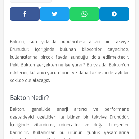
Facebook'ta Paylaş
Twitter'da Paylaş
WhatsApp'ta Paylaş
Telegram
Bakton, son yıllarda popülaritesi artan bir takviye
ürünüdür. İçeriğinde bulunan bileşenler sayesinde,
kullanıcılarına birçok fayda sunduğu iddia edilmektedir.
Peki, Bakton gerçekten ne işe yarar? Bu yazıda, Bakton’un
etkilerini, kullanıcı yorumlarını ve daha fazlasını detaylı bir
şekilde ele alacağız.
Bakton Nedir?
Bakton, genellikle enerji artırıcı ve performans
destekleyici özellikleri ile bilinen bir takviye ürünüdür.
İçeriğinde vitaminler, mineraller ve doğal bileşenler
barındırır. Kullanıcılar, bu ürünün günlük yaşamlarına